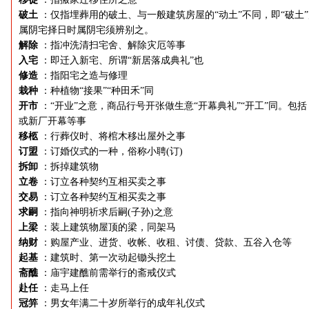
破土
：仅指埋葬用的破土、与一般建筑房屋的“动土”不同，即“破土
属阴宅择日时属阴宅须辨别之。
解除
：指冲洗清扫宅舍、解除灾厄等事
入宅
：即迁入新宅、所谓“新居落成典礼”也
修造
：指阳宅之造与修理
栽种
：种植物“接果”“种田禾”同
开市
：“开业”之意，商品行号开张做生意“开幕典礼”“开工”同。包括
或新厂开幕等事
移柩
：行葬仪时、将棺木移出屋外之事
订盟
：订婚仪式的一种，俗称小聘(订)
拆卸
：拆掉建筑物
立卷
：订立各种契约互相买卖之事
交易
：订立各种契约互相买卖之事
求嗣
：指向神明祈求后嗣(子孙)之意
上梁
：装上建筑物屋顶的梁，同架马
纳财
：购屋产业、进货、收帐、收租、讨债、贷款、五谷入仓等
起基
：建筑时、第一次动起锄头挖土
斋醮
：庙宇建醮前需举行的斋戒仪式
赴任
：走马上任
冠笄
：男女年满二十岁所举行的成年礼仪式