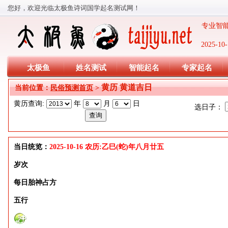
您好，欢迎光临太极鱼诗词国学起名测试网！
专业智能
2025-
太极鱼
姓名测试
智能起名
专家起名
黄历 黄道吉日
当前位置：
民俗预测首页
>
黄历查询:
年
月
日
选日子：
当日统览：
2025-10-16 农历:乙巳(蛇)年八月廿五
岁次
每日胎神占方
五行