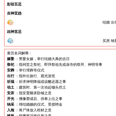
彭祖百忌
吉神宜趋
结婚 出
凶神宜忌
买房 纳
黄历名词解释：
嫁娶
：男娶女嫁，举行结婚大典的吉日
祭祀
：指祠堂之祭祀、即拜祭祖先或庙寺的祭拜、神明等事
安葬
：举行埋葬等仪式
出行
：指外出旅行、观光游览
祈福
：祈求神明降福或设醮还愿之事
动土
：建筑时、第一次动起锄头挖土
安床
：指安置睡床卧铺之意
开光
：佛像塑成后、供奉上位之事
纳采
：缔结婚姻的仪式、受授聘金
入殓
：将尸体放入棺材之意
移徙
：指搬家迁移住所之意