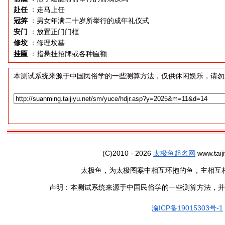
赴任
：走马上任
冠笄
：男女年满二十岁所举行的成年礼仪式
安门
：放置正门门框
修坟
：修理坟墓
挂匾
：指悬挂招牌或各种匾额
本测试系统来源于中国民俗学的一些测算方法，仅供休闲娱乐，请勿
(C)2010 - 2026
太极鱼起名网
www.taiji
太极鱼，为太极图案中相互环抱的鱼，主相互
声明：本测试系统来源于中国民俗学的一些测算方法，并
渝ICP备19015303号-1