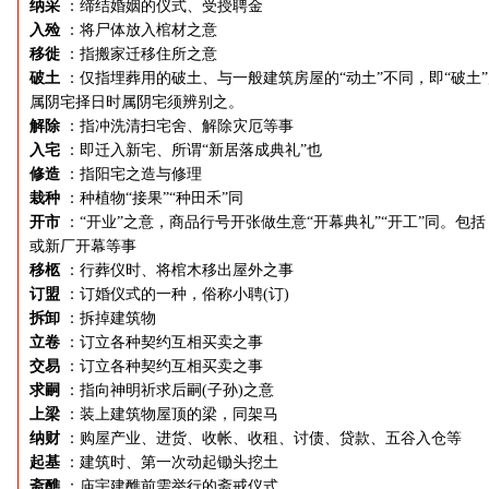
纳采
：缔结婚姻的仪式、受授聘金
入殓
：将尸体放入棺材之意
移徙
：指搬家迁移住所之意
破土
：仅指埋葬用的破土、与一般建筑房屋的“动土”不同，即“破土
属阴宅择日时属阴宅须辨别之。
解除
：指冲洗清扫宅舍、解除灾厄等事
入宅
：即迁入新宅、所谓“新居落成典礼”也
修造
：指阳宅之造与修理
栽种
：种植物“接果”“种田禾”同
开市
：“开业”之意，商品行号开张做生意“开幕典礼”“开工”同。包括
或新厂开幕等事
移柩
：行葬仪时、将棺木移出屋外之事
订盟
：订婚仪式的一种，俗称小聘(订)
拆卸
：拆掉建筑物
立卷
：订立各种契约互相买卖之事
交易
：订立各种契约互相买卖之事
求嗣
：指向神明祈求后嗣(子孙)之意
上梁
：装上建筑物屋顶的梁，同架马
纳财
：购屋产业、进货、收帐、收租、讨债、贷款、五谷入仓等
起基
：建筑时、第一次动起锄头挖土
斋醮
：庙宇建醮前需举行的斋戒仪式