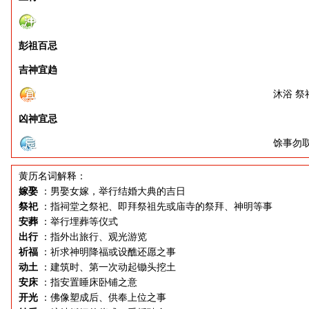
彭祖百忌
吉神宜趋
沐浴 祭
凶神宜忌
馀事勿
黄历名词解释：
嫁娶
：男娶女嫁，举行结婚大典的吉日
祭祀
：指祠堂之祭祀、即拜祭祖先或庙寺的祭拜、神明等事
安葬
：举行埋葬等仪式
出行
：指外出旅行、观光游览
祈福
：祈求神明降福或设醮还愿之事
动土
：建筑时、第一次动起锄头挖土
安床
：指安置睡床卧铺之意
开光
：佛像塑成后、供奉上位之事