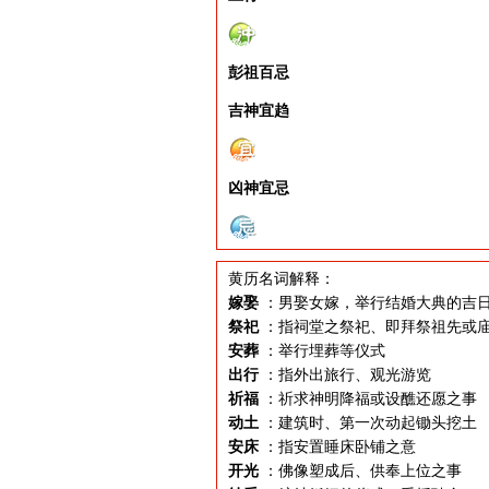
彭祖百忌
吉神宜趋
凶神宜忌
黄历名词解释：
嫁娶
：男娶女嫁，举行结婚大典的吉
祭祀
：指祠堂之祭祀、即拜祭祖先或
安葬
：举行埋葬等仪式
出行
：指外出旅行、观光游览
祈福
：祈求神明降福或设醮还愿之事
动土
：建筑时、第一次动起锄头挖土
安床
：指安置睡床卧铺之意
开光
：佛像塑成后、供奉上位之事