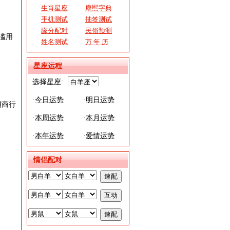
生肖星座
康熙字典
手机测试
抽签测试
缘分配对
民俗预测
滥用
姓名测试
万 年 历
星座运程
选择星座:
·
今日运势
·
明日运势
铺商行
·
本周运势
·
本月运势
·
本年运势
·
爱情运势
情侣配对