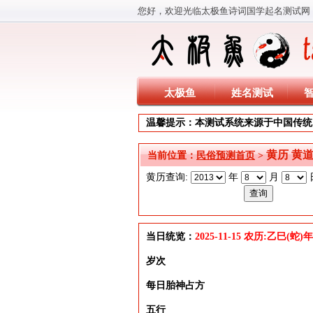
您好，欢迎光临太极鱼诗词国学起名测试网
太极鱼
姓名测试
温馨提示：本测试系统来源于中国传统
黄历 黄
当前位置：
民俗预测首页
>
黄历查询:
年
月
当日统览：
2025-11-15 农历:乙巳(蛇
岁次
每日胎神占方
五行