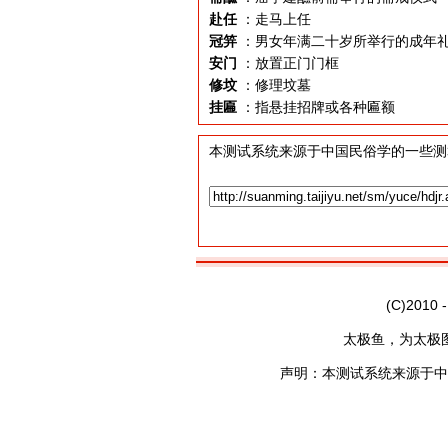
赴任
：走马上任
冠笄
：男女年满二十岁所举行的成年
安门
：放置正门门框
修坟
：修理坟墓
挂匾
：指悬挂招牌或各种匾额
本测试系统来源于中国民俗学的一些测
(C)2010 
太极鱼，为太极
声明：本测试系统来源于中