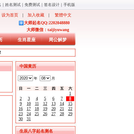
名
｜
姓名测试
｜
免费测试
｜
签名设计
｜
手机版
设为首页
|
加入收藏
|
繁體中文
大师起名QQ:2202048880
大师微信：taijiyuwang
历
生肖星座
周公解梦
!
中国黄历
年
月
日
一
二
三
四
五
六
1
2
3
4
5
6
7
8
9
10
11
12
13
14
15
16
17
18
19
20
21
22
23
24
25
26
27
28
29
30
31
生辰八字起名测名