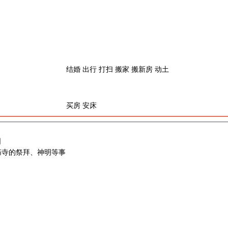
结婚 出行 打扫 搬家 搬新房 动土
买房 安床
日
庙寺的祭拜、神明等事