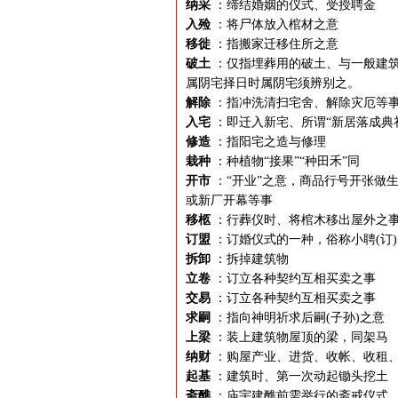
纳采
：缔结婚姻的仪式、受授聘金
入殓
：将尸体放入棺材之意
移徙
：指搬家迁移住所之意
破土
：仅指埋葬用的破土、与一般建筑
属阴宅择日时属阴宅须辨别之。
解除
：指冲洗清扫宅舍、解除灾厄等
入宅
：即迁入新宅、所谓“新居落成典
修造
：指阳宅之造与修理
栽种
：种植物“接果”“种田禾”同
开市
：“开业”之意，商品行号开张做生
或新厂开幕等事
移柩
：行葬仪时、将棺木移出屋外之
订盟
：订婚仪式的一种，俗称小聘(订)
拆卸
：拆掉建筑物
立卷
：订立各种契约互相买卖之事
交易
：订立各种契约互相买卖之事
求嗣
：指向神明祈求后嗣(子孙)之意
上梁
：装上建筑物屋顶的梁，同架马
纳财
：购屋产业、进货、收帐、收租
起基
：建筑时、第一次动起锄头挖土
斋醮
：庙宇建醮前需举行的斋戒仪式