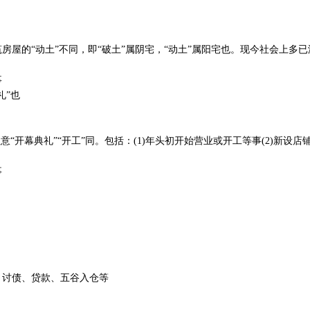
房屋的“动土”不同，即“破土”属阴宅，“动土”属阳宅也。现今社会上多已
事
礼”也
意“开幕典礼”“开工”同。包括：(1)年头初开始营业或开工等事(2)新设店
事
、讨债、贷款、五谷入仓等