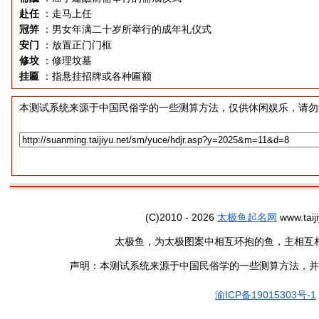
赴任
：走马上任
冠笄
：男女年满二十岁所举行的成年礼仪式
安门
：放置正门门框
修坟
：修理坟墓
挂匾
：指悬挂招牌或各种匾额
本测试系统来源于中国民俗学的一些测算方法，仅供休闲娱乐，请勿
(C)2010 - 2026
太极鱼起名网
www.taiji
太极鱼，为太极图案中相互环抱的鱼，主相互
声明：本测试系统来源于中国民俗学的一些测算方法，并
渝ICP备19015303号-1