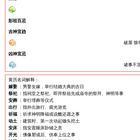
彭祖百忌
吉神宜趋
破屋 馀
凶神宜忌
诸事不
黄历名词解释：
嫁娶
：男娶女嫁，举行结婚大典的吉日
祭祀
：指祠堂之祭祀、即拜祭祖先或庙寺的祭拜、神明等事
安葬
：举行埋葬等仪式
出行
：指外出旅行、观光游览
祈福
：祈求神明降福或设醮还愿之事
动土
：建筑时、第一次动起锄头挖土
安床
：指安置睡床卧铺之意
开光
：佛像塑成后、供奉上位之事