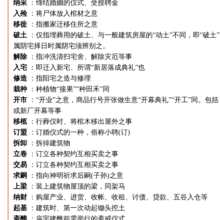
纳采
：缔结婚姻的仪式、受授聘金
入殓
：将尸体放入棺材之意
移徙
：指搬家迁移住所之意
破土
：仅指埋葬用的破土、与一般建筑房屋的“动土”不同，即“破土
属阴宅择日时属阴宅须辨别之。
解除
：指冲洗清扫宅舍、解除灾厄等事
入宅
：即迁入新宅、所谓“新居落成典礼”也
修造
：指阳宅之造与修理
栽种
：种植物“接果”“种田禾”同
开市
：“开业”之意，商品行号开张做生意“开幕典礼”“开工”同。包括
或新厂开幕等事
移柩
：行葬仪时、将棺木移出屋外之事
订盟
：订婚仪式的一种，俗称小聘(订)
拆卸
：拆掉建筑物
立卷
：订立各种契约互相买卖之事
交易
：订立各种契约互相买卖之事
求嗣
：指向神明祈求后嗣(子孙)之意
上梁
：装上建筑物屋顶的梁，同架马
纳财
：购屋产业、进货、收帐、收租、讨债、贷款、五谷入仓等
起基
：建筑时、第一次动起锄头挖土
斋醮
：庙宇建醮前需举行的斋戒仪式