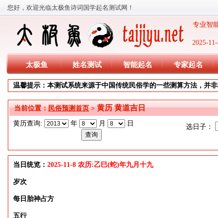
您好，欢迎光临太极鱼诗词国学起名测试网！
专业智能
2025-
太极鱼
姓名测试
智能起名
专家起名
温馨提示：本测试系统来源于中国传统民俗学的一些测算方法，并非
黄历 黄道吉日
当前位置：
民俗预测首页
>
黄历查询:
年
月
日
选日子：
当日统览：
2025-11-8 农历:乙巳(蛇)年九月十九
岁次
每日胎神占方
五行