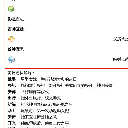
彭祖百忌
吉神宜趋
买房 动
凶神宜忌
结婚 出
黄历名词解释：
嫁娶
：男娶女嫁，举行结婚大典的吉日
祭祀
：指祠堂之祭祀、即拜祭祖先或庙寺的祭拜、神明等事
安葬
：举行埋葬等仪式
出行
：指外出旅行、观光游览
祈福
：祈求神明降福或设醮还愿之事
动土
：建筑时、第一次动起锄头挖土
安床
：指安置睡床卧铺之意
开光
：佛像塑成后、供奉上位之事