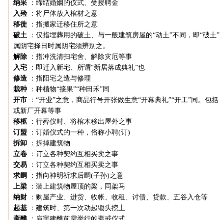
纳采
：缔结婚姻的仪式、受授聘金
入殓
：将尸体放入棺材之意
移徙
：指搬家迁移住所之意
破土
：仅指埋葬用的破土、与一般建筑房屋的“动土”不同，即“破土
属阴宅择日时属阴宅须辨别之。
解除
：指冲洗清扫宅舍、解除灾厄等事
入宅
：即迁入新宅、所谓“新居落成典礼”也
修造
：指阳宅之造与修理
栽种
：种植物“接果”“种田禾”同
开市
：“开业”之意，商品行号开张做生意“开幕典礼”“开工”同。包括
或新厂开幕等事
移柩
：行葬仪时、将棺木移出屋外之事
订盟
：订婚仪式的一种，俗称小聘(订)
拆卸
：拆掉建筑物
立卷
：订立各种契约互相买卖之事
交易
：订立各种契约互相买卖之事
求嗣
：指向神明祈求后嗣(子孙)之意
上梁
：装上建筑物屋顶的梁，同架马
纳财
：购屋产业、进货、收帐、收租、讨债、贷款、五谷入仓等
起基
：建筑时、第一次动起锄头挖土
斋醮
：庙宇建醮前需举行的斋戒仪式