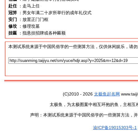
赴任
：走马上任
冠笄
：男女年满二十岁所举行的成年礼仪式
安门
：放置正门门框
修坟
：修理坟墓
挂匾
：指悬挂招牌或各种匾额
本测试系统来源于中国民俗学的一些测算方法，仅供休闲娱乐，请勿
(C)2010 - 2026
太极鱼起名网
www.taiji
太极鱼，为太极图案中相互环抱的鱼，主相互
声明：本测试系统来源于中国民俗学的一些测算方法，并
渝ICP备19015303号-1