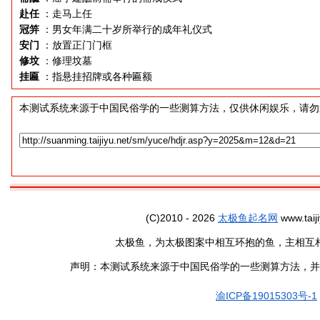
赴任
：走马上任
冠笄
：男女年满二十岁所举行的成年礼仪式
安门
：放置正门门框
修坟
：修理坟墓
挂匾
：指悬挂招牌或各种匾额
本测试系统来源于中国民俗学的一些测算方法，仅供休闲娱乐，请勿
(C)2010 - 2026
太极鱼起名网
www.taiji
太极鱼，为太极图案中相互环抱的鱼，主相互
声明：本测试系统来源于中国民俗学的一些测算方法，并
渝ICP备19015303号-1