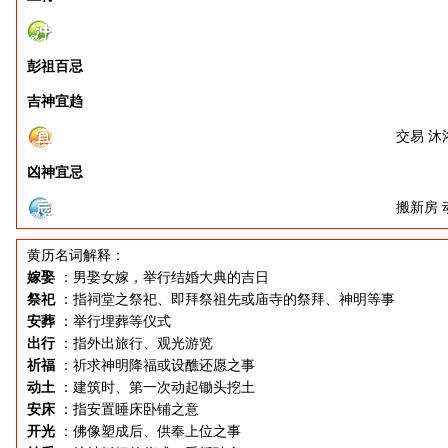
彭祖百忌
吉神宜趋
交易 沐
凶神宜忌
搬新房 
黄历名词解释：
嫁娶
：男娶女嫁，举行结婚大典的吉日
祭祀
：指祠堂之祭祀、即拜祭祖先或庙寺的祭拜、神明等事
安葬
：举行埋葬等仪式
出行
：指外出旅行、观光游览
祈福
：祈求神明降福或设醮还愿之事
动土
：建筑时、第一次动起锄头挖土
安床
：指安置睡床卧铺之意
开光
：佛像塑成后、供奉上位之事