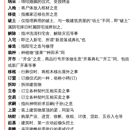
纳采
：缔结婚姻的仪式、受授聘金
入殓
：将尸体放入棺材之意
移徙
：指搬家迁移住所之意
破土
：仅指埋葬用的破土、与一般建筑房屋的“动土”不同，即“破土
属阴宅择日时属阴宅须辨别之。
解除
：指冲洗清扫宅舍、解除灾厄等事
入宅
：即迁入新宅、所谓“新居落成典礼”也
修造
：指阳宅之造与修理
栽种
：种植物“接果”“种田禾”同
开市
：“开业”之意，商品行号开张做生意“开幕典礼”“开工”同。包括
或新厂开幕等事
移柩
：行葬仪时、将棺木移出屋外之事
订盟
：订婚仪式的一种，俗称小聘(订)
拆卸
：拆掉建筑物
立卷
：订立各种契约互相买卖之事
交易
：订立各种契约互相买卖之事
求嗣
：指向神明祈求后嗣(子孙)之意
上梁
：装上建筑物屋顶的梁，同架马
纳财
：购屋产业、进货、收帐、收租、讨债、贷款、五谷入仓等
起基
：建筑时、第一次动起锄头挖土
斋醮
：庙宇建醮前需举行的斋戒仪式