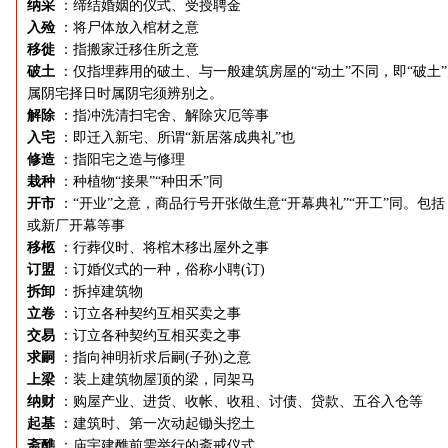
纳采
：缔结婚姻的仪式、受授聘金
入殓
：将尸体放入棺材之意
移徙
：指搬家迁移住所之意
破土
：仅指埋葬用的破土、与一般建筑房屋的“动土”不同，即“破土
属阴宅择日时属阴宅须辨别之。
解除
：指冲洗清扫宅舍、解除灾厄等事
入宅
：即迁入新宅、所谓“新居落成典礼”也
修造
：指阳宅之造与修理
栽种
：种植物“接果”“种田禾”同
开市
：“开业”之意，商品行号开张做生意“开幕典礼”“开工”同。包括
或新厂开幕等事
移柩
：行葬仪时、将棺木移出屋外之事
订盟
：订婚仪式的一种，俗称小聘(订)
拆卸
：拆掉建筑物
立卷
：订立各种契约互相买卖之事
交易
：订立各种契约互相买卖之事
求嗣
：指向神明祈求后嗣(子孙)之意
上梁
：装上建筑物屋顶的梁，同架马
纳财
：购屋产业、进货、收帐、收租、讨债、贷款、五谷入仓等
起基
：建筑时、第一次动起锄头挖土
斋醮
：庙宇建醮前需举行的斋戒仪式