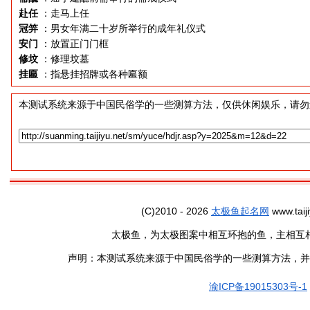
赴任
：走马上任
冠笄
：男女年满二十岁所举行的成年礼仪式
安门
：放置正门门框
修坟
：修理坟墓
挂匾
：指悬挂招牌或各种匾额
本测试系统来源于中国民俗学的一些测算方法，仅供休闲娱乐，请勿
(C)2010 - 2026
太极鱼起名网
www.taiji
太极鱼，为太极图案中相互环抱的鱼，主相互
声明：本测试系统来源于中国民俗学的一些测算方法，并
渝ICP备19015303号-1