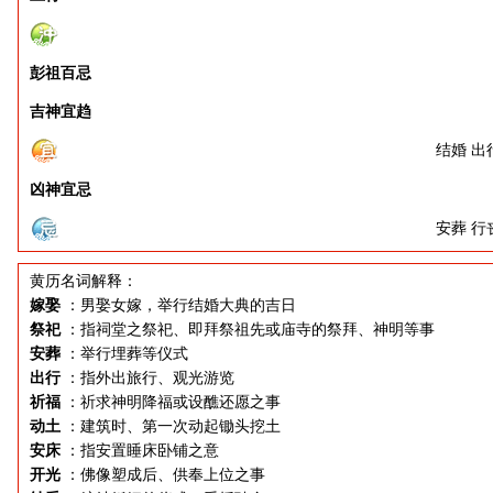
彭祖百忌
吉神宜趋
结婚 出
凶神宜忌
安葬 行
黄历名词解释：
嫁娶
：男娶女嫁，举行结婚大典的吉日
祭祀
：指祠堂之祭祀、即拜祭祖先或庙寺的祭拜、神明等事
安葬
：举行埋葬等仪式
出行
：指外出旅行、观光游览
祈福
：祈求神明降福或设醮还愿之事
动土
：建筑时、第一次动起锄头挖土
安床
：指安置睡床卧铺之意
开光
：佛像塑成后、供奉上位之事