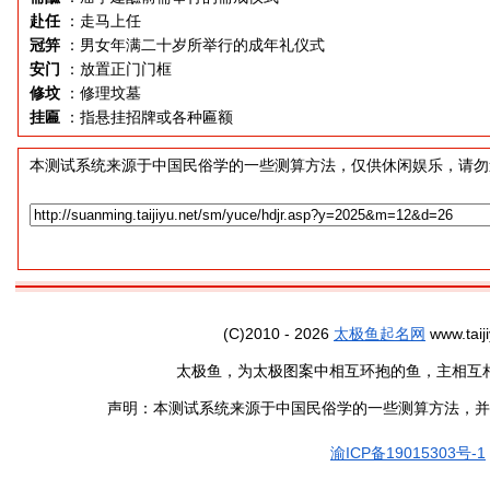
赴任
：走马上任
冠笄
：男女年满二十岁所举行的成年礼仪式
安门
：放置正门门框
修坟
：修理坟墓
挂匾
：指悬挂招牌或各种匾额
本测试系统来源于中国民俗学的一些测算方法，仅供休闲娱乐，请勿
(C)2010 - 2026
太极鱼起名网
www.taiji
太极鱼，为太极图案中相互环抱的鱼，主相互
声明：本测试系统来源于中国民俗学的一些测算方法，并
渝ICP备19015303号-1