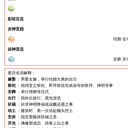
彭祖百忌
吉神宜趋
结婚 会
凶神宜忌
安葬 开
黄历名词解释：
嫁娶
：男娶女嫁，举行结婚大典的吉日
祭祀
：指祠堂之祭祀、即拜祭祖先或庙寺的祭拜、神明等事
安葬
：举行埋葬等仪式
出行
：指外出旅行、观光游览
祈福
：祈求神明降福或设醮还愿之事
动土
：建筑时、第一次动起锄头挖土
安床
：指安置睡床卧铺之意
开光
：佛像塑成后、供奉上位之事