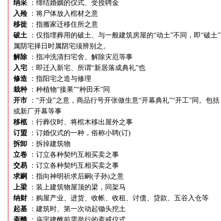
纳采
：缔结婚姻的仪式、受授聘金
入殓
：将尸体放入棺材之意
移徙
：指搬家迁移住所之意
破土
：仅指埋葬用的破土、与一般建筑房屋的“动土”不同，即“破土
属阴宅择日时属阴宅须辨别之。
解除
：指冲洗清扫宅舍、解除灾厄等事
入宅
：即迁入新宅、所谓“新居落成典礼”也
修造
：指阳宅之造与修理
栽种
：种植物“接果”“种田禾”同
开市
：“开业”之意，商品行号开张做生意“开幕典礼”“开工”同。包括
或新厂开幕等事
移柩
：行葬仪时、将棺木移出屋外之事
订盟
：订婚仪式的一种，俗称小聘(订)
拆卸
：拆掉建筑物
立卷
：订立各种契约互相买卖之事
交易
：订立各种契约互相买卖之事
求嗣
：指向神明祈求后嗣(子孙)之意
上梁
：装上建筑物屋顶的梁，同架马
纳财
：购屋产业、进货、收帐、收租、讨债、贷款、五谷入仓等
起基
：建筑时、第一次动起锄头挖土
斋醮
：庙宇建醮前需举行的斋戒仪式