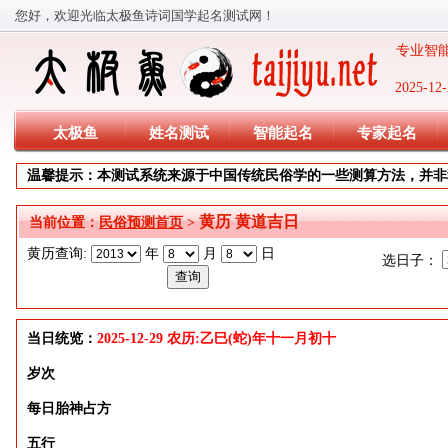
您好，欢迎光临太极鱼诗词国学起名测试网！
专业智能
2025-
太极鱼
姓名测试
智能起名
专家起名
温馨提示：本测试系统来源于中国传统民俗学的一些测算方法，并非
黄历 黄道吉日
当前位置：
民俗预测首页
>
黄历查询:
年
月
日
选日子：
当日统览：
2025-12-29 农历:乙巳(蛇)年十一月初十
岁次
每日胎神占方
五行