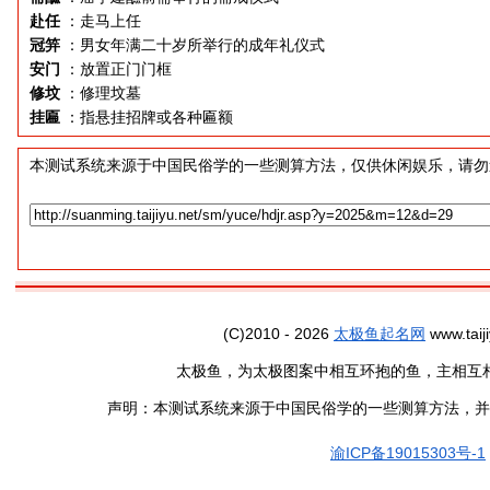
赴任
：走马上任
冠笄
：男女年满二十岁所举行的成年礼仪式
安门
：放置正门门框
修坟
：修理坟墓
挂匾
：指悬挂招牌或各种匾额
本测试系统来源于中国民俗学的一些测算方法，仅供休闲娱乐，请勿
(C)2010 - 2026
太极鱼起名网
www.taiji
太极鱼，为太极图案中相互环抱的鱼，主相互
声明：本测试系统来源于中国民俗学的一些测算方法，并
渝ICP备19015303号-1