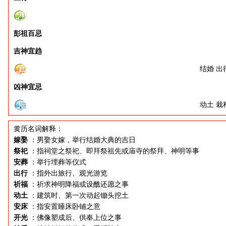
彭祖百忌
吉神宜趋
结婚 出
凶神宜忌
动土 栽
黄历名词解释：
嫁娶
：男娶女嫁，举行结婚大典的吉日
祭祀
：指祠堂之祭祀、即拜祭祖先或庙寺的祭拜、神明等事
安葬
：举行埋葬等仪式
出行
：指外出旅行、观光游览
祈福
：祈求神明降福或设醮还愿之事
动土
：建筑时、第一次动起锄头挖土
安床
：指安置睡床卧铺之意
开光
：佛像塑成后、供奉上位之事