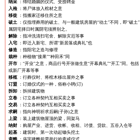
纳采
：缔结婚姻的仪式、受授聘金
入殓
：将尸体放入棺材之意
移徙
：指搬家迁移住所之意
破土
：仅指埋葬用的破土、与一般建筑房屋的“动土”不同，即“破土
属阴宅择日时属阴宅须辨别之。
解除
：指冲洗清扫宅舍、解除灾厄等事
入宅
：即迁入新宅、所谓“新居落成典礼”也
修造
：指阳宅之造与修理
栽种
：种植物“接果”“种田禾”同
开市
：“开业”之意，商品行号开张做生意“开幕典礼”“开工”同。包括
或新厂开幕等事
移柩
：行葬仪时、将棺木移出屋外之事
订盟
：订婚仪式的一种，俗称小聘(订)
拆卸
：拆掉建筑物
立卷
：订立各种契约互相买卖之事
交易
：订立各种契约互相买卖之事
求嗣
：指向神明祈求后嗣(子孙)之意
上梁
：装上建筑物屋顶的梁，同架马
纳财
：购屋产业、进货、收帐、收租、讨债、贷款、五谷入仓等
起基
：建筑时、第一次动起锄头挖土
斋醮
：庙宇建醮前需举行的斋戒仪式