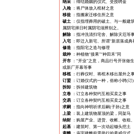
纳采
：缔结婚姻的仪式、受授聘金
入殓
：将尸体放入棺材之意
移徙
：指搬家迁移住所之意
破土
：仅指埋葬用的破土、与一般建筑
属阴宅择日时属阴宅须辨别之。
解除
：指冲洗清扫宅舍、解除灾厄等
入宅
：即迁入新宅、所谓“新居落成典
修造
：指阳宅之造与修理
栽种
：种植物“接果”“种田禾”同
开市
：“开业”之意，商品行号开张做生
或新厂开幕等事
移柩
：行葬仪时、将棺木移出屋外之
订盟
：订婚仪式的一种，俗称小聘(订)
拆卸
：拆掉建筑物
立卷
：订立各种契约互相买卖之事
交易
：订立各种契约互相买卖之事
求嗣
：指向神明祈求后嗣(子孙)之意
上梁
：装上建筑物屋顶的梁，同架马
纳财
：购屋产业、进货、收帐、收租
起基
：建筑时、第一次动起锄头挖土
斋醮
：庙宇建醮前需举行的斋戒仪式