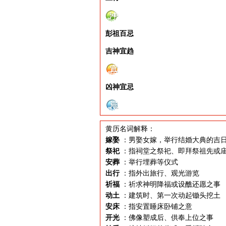
彭祖百忌
吉神宜趋
凶神宜忌
黄历名词解释：
嫁娶
：男娶女嫁，举行结婚大典的吉
祭祀
：指祠堂之祭祀、即拜祭祖先或
安葬
：举行埋葬等仪式
出行
：指外出旅行、观光游览
祈福
：祈求神明降福或设醮还愿之事
动土
：建筑时、第一次动起锄头挖土
安床
：指安置睡床卧铺之意
开光
：佛像塑成后、供奉上位之事