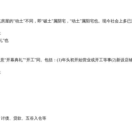
房屋的“动土”不同，即“破土”属阴宅，“动土”属阳宅也。现今社会上多已
事
礼”也
意“开幕典礼”“开工”同。包括：(1)年头初开始营业或开工等事(2)新设店
事
、讨债、贷款、五谷入仓等