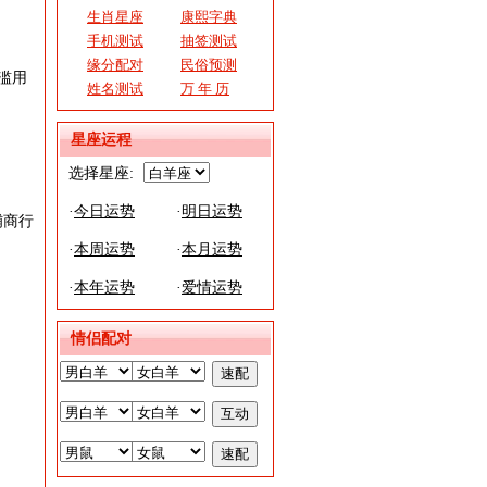
生肖星座
康熙字典
手机测试
抽签测试
缘分配对
民俗预测
滥用
姓名测试
万 年 历
星座运程
选择星座:
·
今日运势
·
明日运势
铺商行
·
本周运势
·
本月运势
·
本年运势
·
爱情运势
情侣配对