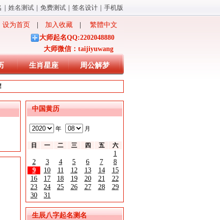
名
｜
姓名测试
｜
免费测试
｜
签名设计
｜
手机版
设为首页
|
加入收藏
|
繁體中文
大师起名QQ:2202048880
大师微信：taijiyuwang
历
生肖星座
周公解梦
!
中国黄历
年
月
日
一
二
三
四
五
六
1
2
3
4
5
6
7
8
9
10
11
12
13
14
15
16
17
18
19
20
21
22
23
24
25
26
27
28
29
30
31
生辰八字起名测名