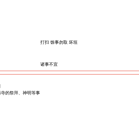
打扫 馀事勿取 坏垣
诸事不宜
日
庙寺的祭拜、神明等事