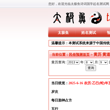
您好，欢迎光临太极鱼诗词国学起名测试网
太极鱼
姓名测试
温馨提示：本测试系统来源于中国传统
黄历 黄
当前位置：
民俗预测首页
>
黄历查询:
年
月
当日统览：
2025-6-16 农历:乙巳(蛇
岁次
每日胎神占方
五行