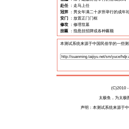
赴任
：走马上任
冠笄
：男女年满二十岁所举行的成年
安门
：放置正门门框
修坟
：修理坟墓
挂匾
：指悬挂招牌或各种匾额
本测试系统来源于中国民俗学的一些测
(C)2010 
太极鱼，为太极
声明：本测试系统来源于中