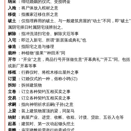
纳采
：缔结婚姻的仪式、受授聘金
入殓
：将尸体放入棺材之意
移徙
：指搬家迁移住所之意
破土
：仅指埋葬用的破土、与一般建筑房屋的“动土”不同，即“破土
属阴宅择日时属阴宅须辨别之。
解除
：指冲洗清扫宅舍、解除灾厄等事
入宅
：即迁入新宅、所谓“新居落成典礼”也
修造
：指阳宅之造与修理
栽种
：种植物“接果”“种田禾”同
开市
：“开业”之意，商品行号开张做生意“开幕典礼”“开工”同。包括
或新厂开幕等事
移柩
：行葬仪时、将棺木移出屋外之事
订盟
：订婚仪式的一种，俗称小聘(订)
拆卸
：拆掉建筑物
立卷
：订立各种契约互相买卖之事
交易
：订立各种契约互相买卖之事
求嗣
：指向神明祈求后嗣(子孙)之意
上梁
：装上建筑物屋顶的梁，同架马
纳财
：购屋产业、进货、收帐、收租、讨债、贷款、五谷入仓等
起基
：建筑时、第一次动起锄头挖土
斋醮
：庙宇建醮前需举行的斋戒仪式