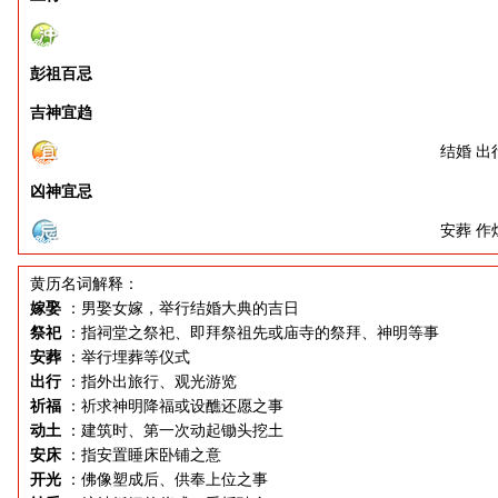
彭祖百忌
吉神宜趋
结婚 出
凶神宜忌
安葬 作
黄历名词解释：
嫁娶
：男娶女嫁，举行结婚大典的吉日
祭祀
：指祠堂之祭祀、即拜祭祖先或庙寺的祭拜、神明等事
安葬
：举行埋葬等仪式
出行
：指外出旅行、观光游览
祈福
：祈求神明降福或设醮还愿之事
动土
：建筑时、第一次动起锄头挖土
安床
：指安置睡床卧铺之意
开光
：佛像塑成后、供奉上位之事