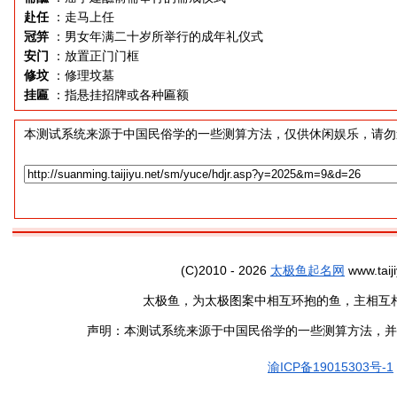
赴任
：走马上任
冠笄
：男女年满二十岁所举行的成年礼仪式
安门
：放置正门门框
修坟
：修理坟墓
挂匾
：指悬挂招牌或各种匾额
本测试系统来源于中国民俗学的一些测算方法，仅供休闲娱乐，请勿
(C)2010 - 2026
太极鱼起名网
www.taiji
太极鱼，为太极图案中相互环抱的鱼，主相互
声明：本测试系统来源于中国民俗学的一些测算方法，并
渝ICP备19015303号-1