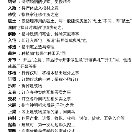
纳采
：缔结婚姻的仪式、受授聘金
入殓
：将尸体放入棺材之意
移徙
：指搬家迁移住所之意
破土
：仅指埋葬用的破土、与一般建筑房屋的“动土”不同，即“破土
属阴宅择日时属阴宅须辨别之。
解除
：指冲洗清扫宅舍、解除灾厄等事
入宅
：即迁入新宅、所谓“新居落成典礼”也
修造
：指阳宅之造与修理
栽种
：种植物“接果”“种田禾”同
开市
：“开业”之意，商品行号开张做生意“开幕典礼”“开工”同。包括
或新厂开幕等事
移柩
：行葬仪时、将棺木移出屋外之事
订盟
：订婚仪式的一种，俗称小聘(订)
拆卸
：拆掉建筑物
立卷
：订立各种契约互相买卖之事
交易
：订立各种契约互相买卖之事
求嗣
：指向神明祈求后嗣(子孙)之意
上梁
：装上建筑物屋顶的梁，同架马
纳财
：购屋产业、进货、收帐、收租、讨债、贷款、五谷入仓等
起基
：建筑时、第一次动起锄头挖土
斋醮
：庙宇建醮前需举行的斋戒仪式