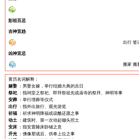
彭祖百忌
吉神宜趋
出行 签
凶神宜忌
搬家 搬
黄历名词解释：
嫁娶
：男娶女嫁，举行结婚大典的吉日
祭祀
：指祠堂之祭祀、即拜祭祖先或庙寺的祭拜、神明等事
安葬
：举行埋葬等仪式
出行
：指外出旅行、观光游览
祈福
：祈求神明降福或设醮还愿之事
动土
：建筑时、第一次动起锄头挖土
安床
：指安置睡床卧铺之意
开光
：佛像塑成后、供奉上位之事