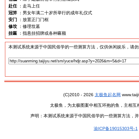
赴任
：走马上任
冠笄
：男女年满二十岁所举行的成年礼仪式
安门
：放置正门门框
修坟
：修理坟墓
挂匾
：指悬挂招牌或各种匾额
本测试系统来源于中国民俗学的一些测算方法，仅供休闲娱乐，请勿
(C)2010 - 2026
太极鱼起名网
www.taiji
太极鱼，为太极图案中相互环抱的鱼，主相互
声明：本测试系统来源于中国民俗学的一些测算方法，并
渝ICP备19015303号-1