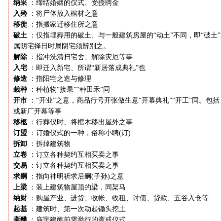
纳采
：缔结婚姻的仪式、受授聘金
入殓
：将尸体放入棺材之意
移徙
：指搬家迁移住所之意
破土
：仅指埋葬用的破土、与一般建筑房屋的“动土”不同，即“破土
属阴宅择日时属阴宅须辨别之。
解除
：指冲洗清扫宅舍、解除灾厄等事
入宅
：即迁入新宅、所谓“新居落成典礼”也
修造
：指阳宅之造与修理
栽种
：种植物“接果”“种田禾”同
开市
：“开业”之意，商品行号开张做生意“开幕典礼”“开工”同。包括
或新厂开幕等事
移柩
：行葬仪时、将棺木移出屋外之事
订盟
：订婚仪式的一种，俗称小聘(订)
拆卸
：拆掉建筑物
立卷
：订立各种契约互相买卖之事
交易
：订立各种契约互相买卖之事
求嗣
：指向神明祈求后嗣(子孙)之意
上梁
：装上建筑物屋顶的梁，同架马
纳财
：购屋产业、进货、收帐、收租、讨债、贷款、五谷入仓等
起基
：建筑时、第一次动起锄头挖土
斋醮
：庙宇建醮前需举行的斋戒仪式