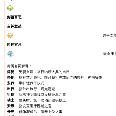
彭祖百忌
吉神宜趋
馀事勿取
凶神宜忌
结婚 出
黄历名词解释：
嫁娶
：男娶女嫁，举行结婚大典的吉日
祭祀
：指祠堂之祭祀、即拜祭祖先或庙寺的祭拜、神明等事
安葬
：举行埋葬等仪式
出行
：指外出旅行、观光游览
祈福
：祈求神明降福或设醮还愿之事
动土
：建筑时、第一次动起锄头挖土
安床
：指安置睡床卧铺之意
开光
：佛像塑成后、供奉上位之事