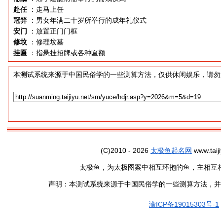
赴任
：走马上任
冠笄
：男女年满二十岁所举行的成年礼仪式
安门
：放置正门门框
修坟
：修理坟墓
挂匾
：指悬挂招牌或各种匾额
本测试系统来源于中国民俗学的一些测算方法，仅供休闲娱乐，请勿
(C)2010 - 2026
太极鱼起名网
www.taiji
太极鱼，为太极图案中相互环抱的鱼，主相互
声明：本测试系统来源于中国民俗学的一些测算方法，并
渝ICP备19015303号-1