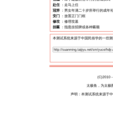
赴任
：走马上任
冠笄
：男女年满二十岁所举行的成年
安门
：放置正门门框
修坟
：修理坟墓
挂匾
：指悬挂招牌或各种匾额
本测试系统来源于中国民俗学的一些测
(C)2010 
太极鱼，为太极
声明：本测试系统来源于中