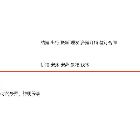
结婚 出行 搬家 理发 合婚订婚 签订合同
祈福 安床 安葬 祭祀 伐木
日
庙寺的祭拜、神明等事