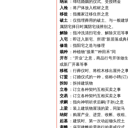
纳采
：缔结婚姻的仪式、受授聘金
入殓
：将尸体放入棺材之意
移徙
：指搬家迁移住所之意
破土
：仅指埋葬用的破土、与一般建筑
属阴宅择日时属阴宅须辨别之。
解除
：指冲洗清扫宅舍、解除灾厄等
入宅
：即迁入新宅、所谓“新居落成典
修造
：指阳宅之造与修理
栽种
：种植物“接果”“种田禾”同
开市
：“开业”之意，商品行号开张做生
或新厂开幕等事
移柩
：行葬仪时、将棺木移出屋外之
订盟
：订婚仪式的一种，俗称小聘(订)
拆卸
：拆掉建筑物
立卷
：订立各种契约互相买卖之事
交易
：订立各种契约互相买卖之事
求嗣
：指向神明祈求后嗣(子孙)之意
上梁
：装上建筑物屋顶的梁，同架马
纳财
：购屋产业、进货、收帐、收租
起基
：建筑时、第一次动起锄头挖土
斋醮
：庙宇建醮前需举行的斋戒仪式