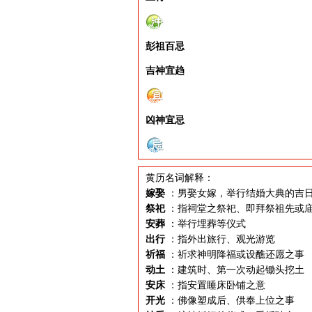
彭祖百忌
吉神宜趋
凶神宜忌
黄历名词解释：
嫁娶
：男娶女嫁，举行结婚大典的吉
祭祀
：指祠堂之祭祀、即拜祭祖先或
安葬
：举行埋葬等仪式
出行
：指外出旅行、观光游览
祈福
：祈求神明降福或设醮还愿之事
动土
：建筑时、第一次动起锄头挖土
安床
：指安置睡床卧铺之意
开光
：佛像塑成后、供奉上位之事