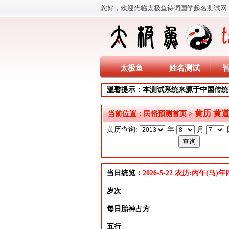
您好，欢迎光临太极鱼诗词国学起名测试网
太极鱼
姓名测试
温馨提示：本测试系统来源于中国传统
黄历 黄
当前位置：
民俗预测首页
>
黄历查询:
年
月
当日统览：
2026-5-22 农历:丙午(马
岁次
每日胎神占方
五行