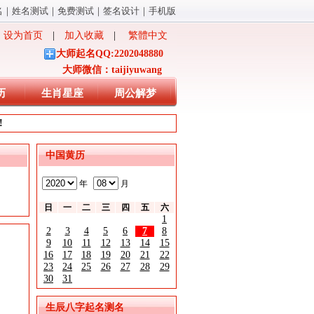
名
｜
姓名测试
｜
免费测试
｜
签名设计
｜
手机版
设为首页
|
加入收藏
|
繁體中文
大师起名QQ:2202048880
大师微信：taijiyuwang
历
生肖星座
周公解梦
!
中国黄历
年
月
日
一
二
三
四
五
六
1
2
3
4
5
6
7
8
9
10
11
12
13
14
15
16
17
18
19
20
21
22
23
24
25
26
27
28
29
30
31
生辰八字起名测名