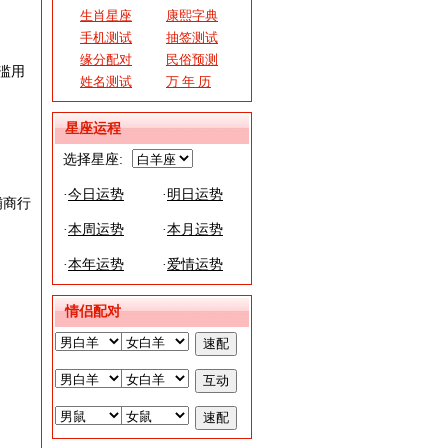
生肖星座
康熙字典
手机测试
抽签测试
缘分配对
民俗预测
滥用
姓名测试
万 年 历
星座运程
选择星座:
·
今日运势
·
明日运势
铺商行
·
本周运势
·
本月运势
·
本年运势
·
爱情运势
情侣配对