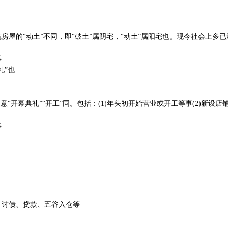
房屋的“动土”不同，即“破土”属阴宅，“动土”属阳宅也。现今社会上多已
事
礼”也
意“开幕典礼”“开工”同。包括：(1)年头初开始营业或开工等事(2)新设店
事
、讨债、贷款、五谷入仓等