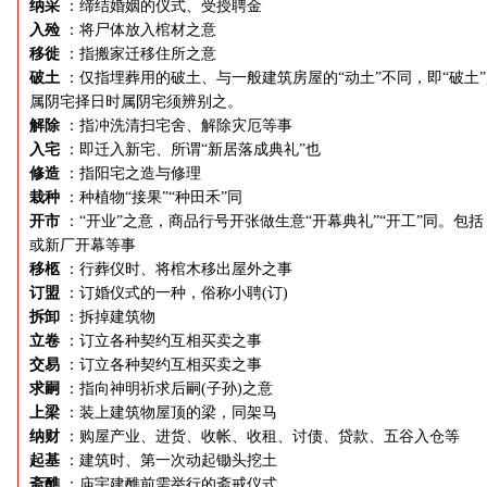
纳采
：缔结婚姻的仪式、受授聘金
入殓
：将尸体放入棺材之意
移徙
：指搬家迁移住所之意
破土
：仅指埋葬用的破土、与一般建筑房屋的“动土”不同，即“破土
属阴宅择日时属阴宅须辨别之。
解除
：指冲洗清扫宅舍、解除灾厄等事
入宅
：即迁入新宅、所谓“新居落成典礼”也
修造
：指阳宅之造与修理
栽种
：种植物“接果”“种田禾”同
开市
：“开业”之意，商品行号开张做生意“开幕典礼”“开工”同。包括
或新厂开幕等事
移柩
：行葬仪时、将棺木移出屋外之事
订盟
：订婚仪式的一种，俗称小聘(订)
拆卸
：拆掉建筑物
立卷
：订立各种契约互相买卖之事
交易
：订立各种契约互相买卖之事
求嗣
：指向神明祈求后嗣(子孙)之意
上梁
：装上建筑物屋顶的梁，同架马
纳财
：购屋产业、进货、收帐、收租、讨债、贷款、五谷入仓等
起基
：建筑时、第一次动起锄头挖土
斋醮
：庙宇建醮前需举行的斋戒仪式