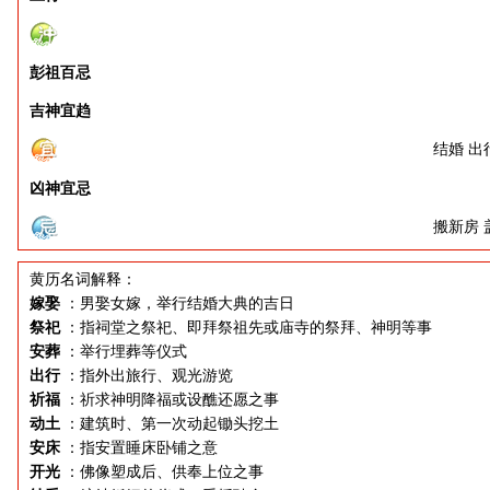
彭祖百忌
吉神宜趋
结婚 出
凶神宜忌
搬新房 
黄历名词解释：
嫁娶
：男娶女嫁，举行结婚大典的吉日
祭祀
：指祠堂之祭祀、即拜祭祖先或庙寺的祭拜、神明等事
安葬
：举行埋葬等仪式
出行
：指外出旅行、观光游览
祈福
：祈求神明降福或设醮还愿之事
动土
：建筑时、第一次动起锄头挖土
安床
：指安置睡床卧铺之意
开光
：佛像塑成后、供奉上位之事