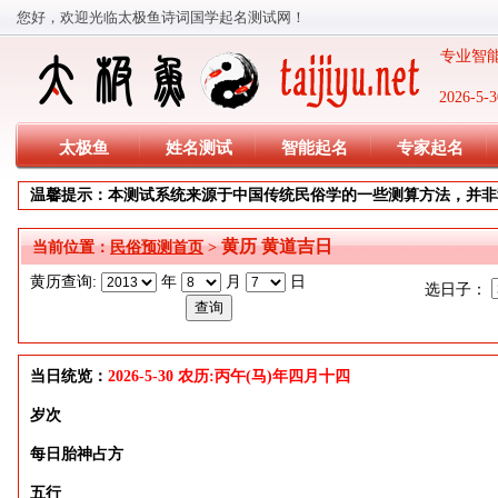
您好，欢迎光临太极鱼诗词国学起名测试网！
专业智能
2026-
太极鱼
姓名测试
智能起名
专家起名
温馨提示：本测试系统来源于中国传统民俗学的一些测算方法，并非
黄历 黄道吉日
当前位置：
民俗预测首页
>
黄历查询:
年
月
日
选日子：
当日统览：
2026-5-30 农历:丙午(马)年四月十四
岁次
每日胎神占方
五行