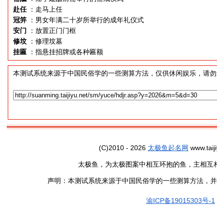
赴任
：走马上任
冠笄
：男女年满二十岁所举行的成年礼仪式
安门
：放置正门门框
修坟
：修理坟墓
挂匾
：指悬挂招牌或各种匾额
本测试系统来源于中国民俗学的一些测算方法，仅供休闲娱乐，请勿
(C)2010 - 2026
太极鱼起名网
www.taiji
太极鱼，为太极图案中相互环抱的鱼，主相互
声明：本测试系统来源于中国民俗学的一些测算方法，并
渝ICP备19015303号-1