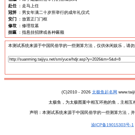
赴任
：走马上任
冠笄
：男女年满二十岁所举行的成年礼仪式
安门
：放置正门门框
修坟
：修理坟墓
挂匾
：指悬挂招牌或各种匾额
本测试系统来源于中国民俗学的一些测算方法，仅供休闲娱乐，请勿
(C)2010 - 2026
太极鱼起名网
www.taiji
太极鱼，为太极图案中相互环抱的鱼，主相互
声明：本测试系统来源于中国民俗学的一些测算方法，并
渝ICP备19015303号-1