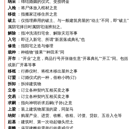
纳采
：缔结婚姻的仪式、受授聘金
入殓
：将尸体放入棺材之意
移徙
：指搬家迁移住所之意
破土
：仅指埋葬用的破土、与一般建筑房屋的“动土”不同，即“破土
属阴宅择日时属阴宅须辨别之。
解除
：指冲洗清扫宅舍、解除灾厄等事
入宅
：即迁入新宅、所谓“新居落成典礼”也
修造
：指阳宅之造与修理
栽种
：种植物“接果”“种田禾”同
开市
：“开业”之意，商品行号开张做生意“开幕典礼”“开工”同。包括
或新厂开幕等事
移柩
：行葬仪时、将棺木移出屋外之事
订盟
：订婚仪式的一种，俗称小聘(订)
拆卸
：拆掉建筑物
立卷
：订立各种契约互相买卖之事
交易
：订立各种契约互相买卖之事
求嗣
：指向神明祈求后嗣(子孙)之意
上梁
：装上建筑物屋顶的梁，同架马
纳财
：购屋产业、进货、收帐、收租、讨债、贷款、五谷入仓等
起基
：建筑时、第一次动起锄头挖土
斋醮
：庙宇建醮前需举行的斋戒仪式