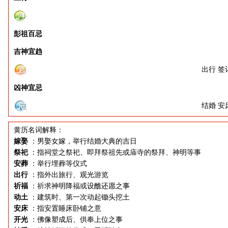
彭祖百忌
吉神宜趋
出行 签
凶神宜忌
结婚 安
黄历名词解释：
嫁娶
：男娶女嫁，举行结婚大典的吉日
祭祀
：指祠堂之祭祀、即拜祭祖先或庙寺的祭拜、神明等事
安葬
：举行埋葬等仪式
出行
：指外出旅行、观光游览
祈福
：祈求神明降福或设醮还愿之事
动土
：建筑时、第一次动起锄头挖土
安床
：指安置睡床卧铺之意
开光
：佛像塑成后、供奉上位之事