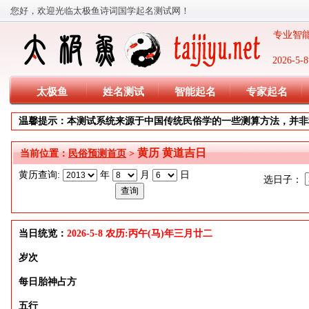
您好，欢迎光临太极鱼诗词国学起名测试网！
专业智能
2026-
太极鱼
姓名测试
智能起名
专家起名
温馨提示：本测试系统来源于中国传统民俗学的一些测算方法，并非
黄历 黄道吉日
当前位置：
民俗预测首页
>
黄历查询:
年
月
日
选日子：
当日统览：
2026-5-8 农历:丙午(马)年三月廿二
岁次
每日胎神占方
五行