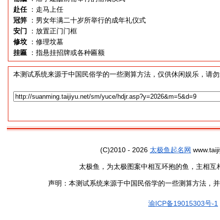
赴任
：走马上任
冠笄
：男女年满二十岁所举行的成年礼仪式
安门
：放置正门门框
修坟
：修理坟墓
挂匾
：指悬挂招牌或各种匾额
本测试系统来源于中国民俗学的一些测算方法，仅供休闲娱乐，请勿
(C)2010 - 2026
太极鱼起名网
www.taiji
太极鱼，为太极图案中相互环抱的鱼，主相互
声明：本测试系统来源于中国民俗学的一些测算方法，并
渝ICP备19015303号-1