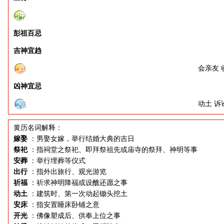
彭祖百忌
吉神宜趋
会亲友 
凶神宜忌
动土 诉
黄历名词解释：
嫁娶
：男娶女嫁，举行结婚大典的吉日
祭祀
：指祠堂之祭祀、即拜祭祖先或庙寺的祭拜、神明等事
安葬
：举行埋葬等仪式
出行
：指外出旅行、观光游览
祈福
：祈求神明降福或设醮还愿之事
动土
：建筑时、第一次动起锄头挖土
安床
：指安置睡床卧铺之意
开光
：佛像塑成后、供奉上位之事