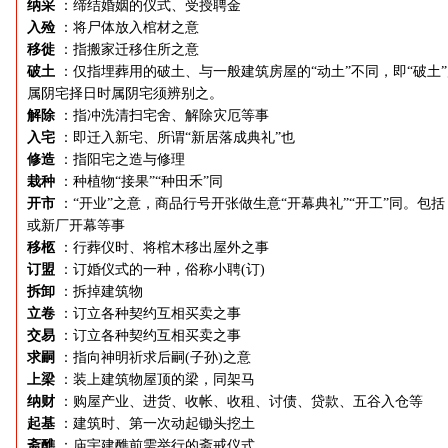
纳采
：缔结婚姻的仪式、受授聘金
入殓
：将尸体放入棺材之意
移徙
：指搬家迁移住所之意
破土
：仅指埋葬用的破土、与一般建筑房屋的“动土”不同，即“破土
属阴宅择日时属阴宅须辨别之。
解除
：指冲洗清扫宅舍、解除灾厄等事
入宅
：即迁入新宅、所谓“新居落成典礼”也
修造
：指阳宅之造与修理
栽种
：种植物“接果”“种田禾”同
开市
：“开业”之意，商品行号开张做生意“开幕典礼”“开工”同。包括
或新厂开幕等事
移柩
：行葬仪时、将棺木移出屋外之事
订盟
：订婚仪式的一种，俗称小聘(订)
拆卸
：拆掉建筑物
立卷
：订立各种契约互相买卖之事
交易
：订立各种契约互相买卖之事
求嗣
：指向神明祈求后嗣(子孙)之意
上梁
：装上建筑物屋顶的梁，同架马
纳财
：购屋产业、进货、收帐、收租、讨债、贷款、五谷入仓等
起基
：建筑时、第一次动起锄头挖土
斋醮
：庙宇建醮前需举行的斋戒仪式