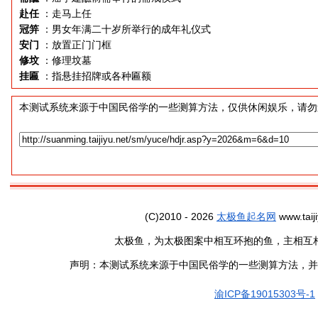
赴任
：走马上任
冠笄
：男女年满二十岁所举行的成年礼仪式
安门
：放置正门门框
修坟
：修理坟墓
挂匾
：指悬挂招牌或各种匾额
本测试系统来源于中国民俗学的一些测算方法，仅供休闲娱乐，请勿
(C)2010 - 2026
太极鱼起名网
www.taiji
太极鱼，为太极图案中相互环抱的鱼，主相互
声明：本测试系统来源于中国民俗学的一些测算方法，并
渝ICP备19015303号-1