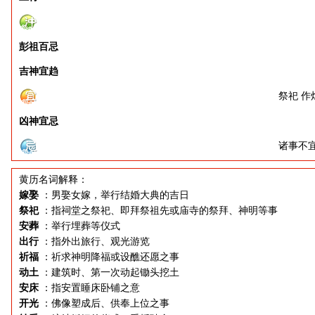
彭祖百忌
吉神宜趋
祭祀 作
凶神宜忌
诸事不
黄历名词解释：
嫁娶
：男娶女嫁，举行结婚大典的吉日
祭祀
：指祠堂之祭祀、即拜祭祖先或庙寺的祭拜、神明等事
安葬
：举行埋葬等仪式
出行
：指外出旅行、观光游览
祈福
：祈求神明降福或设醮还愿之事
动土
：建筑时、第一次动起锄头挖土
安床
：指安置睡床卧铺之意
开光
：佛像塑成后、供奉上位之事