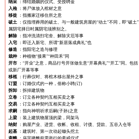
纳采
：缔结婚姻的仪式、受授聘金
入殓
：将尸体放入棺材之意
移徙
：指搬家迁移住所之意
破土
：仅指埋葬用的破土、与一般建筑房屋的“动土”不同，即“破土
属阴宅择日时属阴宅须辨别之。
解除
：指冲洗清扫宅舍、解除灾厄等事
入宅
：即迁入新宅、所谓“新居落成典礼”也
修造
：指阳宅之造与修理
栽种
：种植物“接果”“种田禾”同
开市
：“开业”之意，商品行号开张做生意“开幕典礼”“开工”同。包括
或新厂开幕等事
移柩
：行葬仪时、将棺木移出屋外之事
订盟
：订婚仪式的一种，俗称小聘(订)
拆卸
：拆掉建筑物
立卷
：订立各种契约互相买卖之事
交易
：订立各种契约互相买卖之事
求嗣
：指向神明祈求后嗣(子孙)之意
上梁
：装上建筑物屋顶的梁，同架马
纳财
：购屋产业、进货、收帐、收租、讨债、贷款、五谷入仓等
起基
：建筑时、第一次动起锄头挖土
斋醮
：庙宇建醮前需举行的斋戒仪式