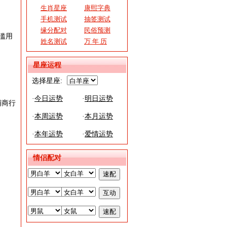
生肖星座
康熙字典
手机测试
抽签测试
缘分配对
民俗预测
滥用
姓名测试
万 年 历
星座运程
选择星座:
·
今日运势
·
明日运势
铺商行
·
本周运势
·
本月运势
·
本年运势
·
爱情运势
情侣配对