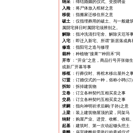
纳采
：缔结婚姻的仪式、受授聘金
入殓
：将尸体放入棺材之意
移徙
：指搬家迁移住所之意
破土
：仅指埋葬用的破土、与一般建筑
属阴宅择日时属阴宅须辨别之。
解除
：指冲洗清扫宅舍、解除灾厄等
入宅
：即迁入新宅、所谓“新居落成典
修造
：指阳宅之造与修理
栽种
：种植物“接果”“种田禾”同
开市
：“开业”之意，商品行号开张做生
或新厂开幕等事
移柩
：行葬仪时、将棺木移出屋外之
订盟
：订婚仪式的一种，俗称小聘(订)
拆卸
：拆掉建筑物
立卷
：订立各种契约互相买卖之事
交易
：订立各种契约互相买卖之事
求嗣
：指向神明祈求后嗣(子孙)之意
上梁
：装上建筑物屋顶的梁，同架马
纳财
：购屋产业、进货、收帐、收租
起基
：建筑时、第一次动起锄头挖土
斋醮
：庙宇建醮前需举行的斋戒仪式