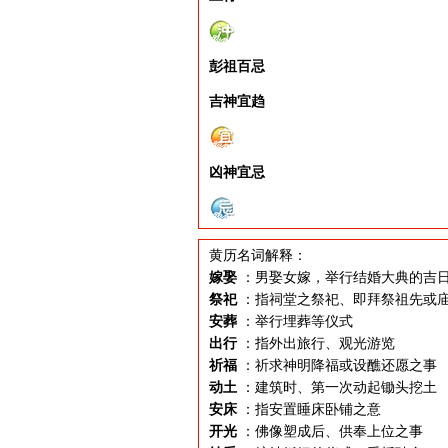
彭祖百忌
吉神宜趋
凶神宜忌
黄历名词解释：
嫁娶
：男娶女嫁，举行结婚大典的吉
祭祀
：指祠堂之祭祀、即拜祭祖先或
安葬
：举行埋葬等仪式
出行
：指外出旅行、观光游览
祈福
：祈求神明降福或设醮还愿之事
动土
：建筑时、第一次动起锄头挖土
安床
：指安置睡床卧铺之意
开光
：佛像塑成后、供奉上位之事