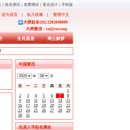
名
｜
姓名测试
｜
免费测试
｜
签名设计
｜
手机版
设为首页
|
加入收藏
|
繁體中文
大师起名QQ:2202048880
大师微信：taijiyuwang
历
生肖星座
周公解梦
!
中国黄历
年
月
日
一
二
三
四
五
六
1
2
3
4
5
6
7
8
9
10
11
12
13
14
15
16
17
18
19
20
21
22
23
24
25
26
27
28
29
30
31
生辰八字起名测名