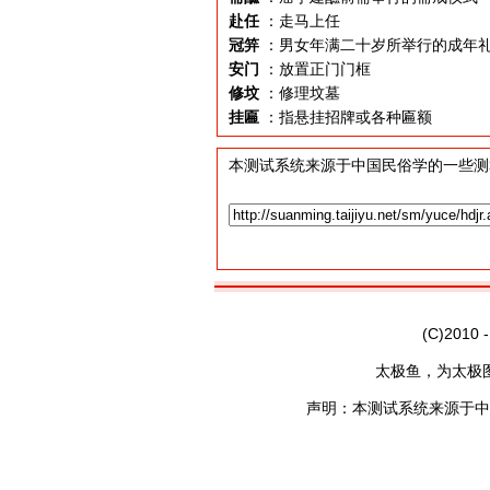
赴任
：走马上任
冠笄
：男女年满二十岁所举行的成年
安门
：放置正门门框
修坟
：修理坟墓
挂匾
：指悬挂招牌或各种匾额
本测试系统来源于中国民俗学的一些测
(C)2010 
太极鱼，为太极
声明：本测试系统来源于中