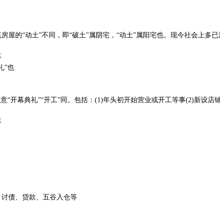
房屋的“动土”不同，即“破土”属阴宅，“动土”属阳宅也。现今社会上多已
事
礼”也
意“开幕典礼”“开工”同。包括：(1)年头初开始营业或开工等事(2)新设店
事
、讨债、贷款、五谷入仓等