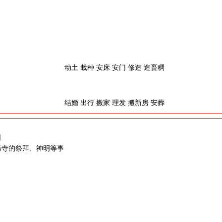
动土 栽种 安床 安门 修造 造畜稠
结婚 出行 搬家 理发 搬新房 安葬
日
庙寺的祭拜、神明等事