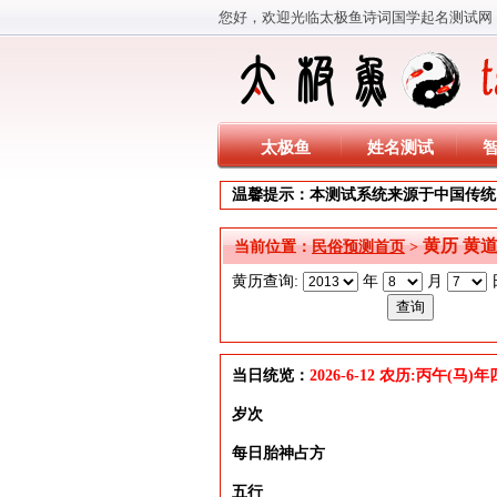
您好，欢迎光临太极鱼诗词国学起名测试网
太极鱼
姓名测试
温馨提示：本测试系统来源于中国传统
黄历 黄
当前位置：
民俗预测首页
>
黄历查询:
年
月
当日统览：
2026-6-12 农历:丙午(马
岁次
每日胎神占方
五行