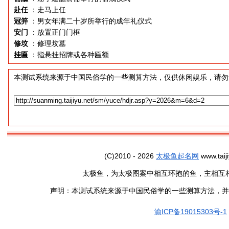
赴任
：走马上任
冠笄
：男女年满二十岁所举行的成年礼仪式
安门
：放置正门门框
修坟
：修理坟墓
挂匾
：指悬挂招牌或各种匾额
本测试系统来源于中国民俗学的一些测算方法，仅供休闲娱乐，请勿
(C)2010 - 2026
太极鱼起名网
www.taiji
太极鱼，为太极图案中相互环抱的鱼，主相互
声明：本测试系统来源于中国民俗学的一些测算方法，并
渝ICP备19015303号-1