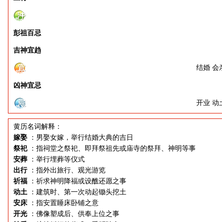
彭祖百忌
吉神宜趋
结婚 会
凶神宜忌
开业 动
黄历名词解释：
嫁娶
：男娶女嫁，举行结婚大典的吉日
祭祀
：指祠堂之祭祀、即拜祭祖先或庙寺的祭拜、神明等事
安葬
：举行埋葬等仪式
出行
：指外出旅行、观光游览
祈福
：祈求神明降福或设醮还愿之事
动土
：建筑时、第一次动起锄头挖土
安床
：指安置睡床卧铺之意
开光
：佛像塑成后、供奉上位之事