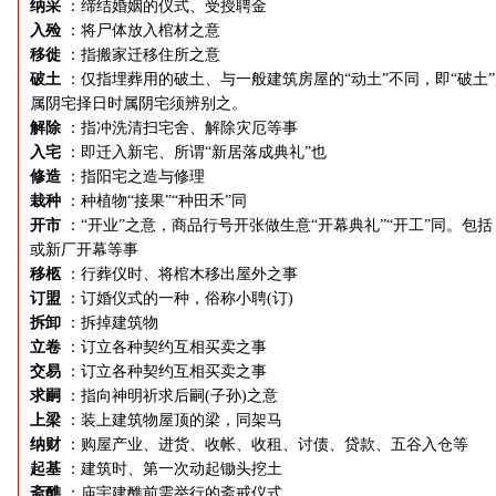
纳采
：缔结婚姻的仪式、受授聘金
入殓
：将尸体放入棺材之意
移徙
：指搬家迁移住所之意
破土
：仅指埋葬用的破土、与一般建筑房屋的“动土”不同，即“破土
属阴宅择日时属阴宅须辨别之。
解除
：指冲洗清扫宅舍、解除灾厄等事
入宅
：即迁入新宅、所谓“新居落成典礼”也
修造
：指阳宅之造与修理
栽种
：种植物“接果”“种田禾”同
开市
：“开业”之意，商品行号开张做生意“开幕典礼”“开工”同。包括
或新厂开幕等事
移柩
：行葬仪时、将棺木移出屋外之事
订盟
：订婚仪式的一种，俗称小聘(订)
拆卸
：拆掉建筑物
立卷
：订立各种契约互相买卖之事
交易
：订立各种契约互相买卖之事
求嗣
：指向神明祈求后嗣(子孙)之意
上梁
：装上建筑物屋顶的梁，同架马
纳财
：购屋产业、进货、收帐、收租、讨债、贷款、五谷入仓等
起基
：建筑时、第一次动起锄头挖土
斋醮
：庙宇建醮前需举行的斋戒仪式