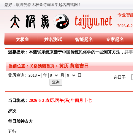
您好，欢迎光临太极鱼诗词国学起名测试网！
专业智能
2026-
太极鱼
姓名测试
智能起名
专家起名
温馨提示：本测试系统来源于中国传统民俗学的一些测算方法，并非
黄历 黄道吉日
当前位置：
民俗预测首页
>
黄历查询:
年
月
日
选日子：
当日统览：
2026-6-2 农历:丙午(马)年四月十七
岁次
每日胎神占方
五行