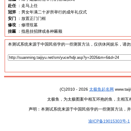
赴任
：走马上任
冠笄
：男女年满二十岁所举行的成年礼仪式
安门
：放置正门门框
修坟
：修理坟墓
挂匾
：指悬挂招牌或各种匾额
本测试系统来源于中国民俗学的一些测算方法，仅供休闲娱乐，请勿
(C)2010 - 2026
太极鱼起名网
www.taiji
太极鱼，为太极图案中相互环抱的鱼，主相互
声明：本测试系统来源于中国民俗学的一些测算方法，并
渝ICP备19015303号-1