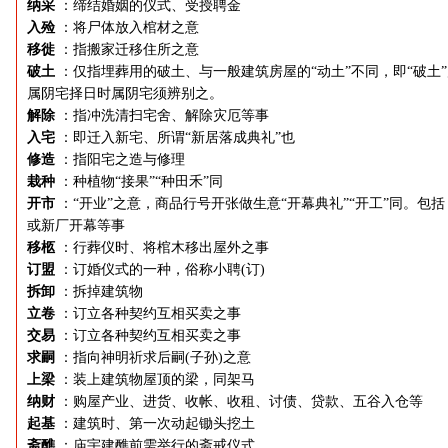
纳采
：缔结婚姻的仪式、受授聘金
入殓
：将尸体放入棺材之意
移徙
：指搬家迁移住所之意
破土
：仅指埋葬用的破土、与一般建筑房屋的“动土”不同，即“破土
属阴宅择日时属阴宅须辨别之。
解除
：指冲洗清扫宅舍、解除灾厄等事
入宅
：即迁入新宅、所谓“新居落成典礼”也
修造
：指阳宅之造与修理
栽种
：种植物“接果”“种田禾”同
开市
：“开业”之意，商品行号开张做生意“开幕典礼”“开工”同。包括
或新厂开幕等事
移柩
：行葬仪时、将棺木移出屋外之事
订盟
：订婚仪式的一种，俗称小聘(订)
拆卸
：拆掉建筑物
立卷
：订立各种契约互相买卖之事
交易
：订立各种契约互相买卖之事
求嗣
：指向神明祈求后嗣(子孙)之意
上梁
：装上建筑物屋顶的梁，同架马
纳财
：购屋产业、进货、收帐、收租、讨债、贷款、五谷入仓等
起基
：建筑时、第一次动起锄头挖土
斋醮
：庙宇建醮前需举行的斋戒仪式