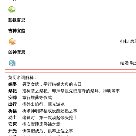
彭祖百忌
吉神宜趋
打扫 房
凶神宜忌
结婚 动
黄历名词解释：
嫁娶
：男娶女嫁，举行结婚大典的吉日
祭祀
：指祠堂之祭祀、即拜祭祖先或庙寺的祭拜、神明等事
安葬
：举行埋葬等仪式
出行
：指外出旅行、观光游览
祈福
：祈求神明降福或设醮还愿之事
动土
：建筑时、第一次动起锄头挖土
安床
：指安置睡床卧铺之意
开光
：佛像塑成后、供奉上位之事