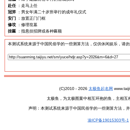
赴任
：走马上任
冠笄
：男女年满二十岁所举行的成年礼仪式
安门
：放置正门门框
修坟
：修理坟墓
挂匾
：指悬挂招牌或各种匾额
本测试系统来源于中国民俗学的一些测算方法，仅供休闲娱乐，请勿
(C)2010 - 2026
太极鱼起名网
www.taiji
太极鱼，为太极图案中相互环抱的鱼，主相互
声明：本测试系统来源于中国民俗学的一些测算方法，并
渝ICP备19015303号-1