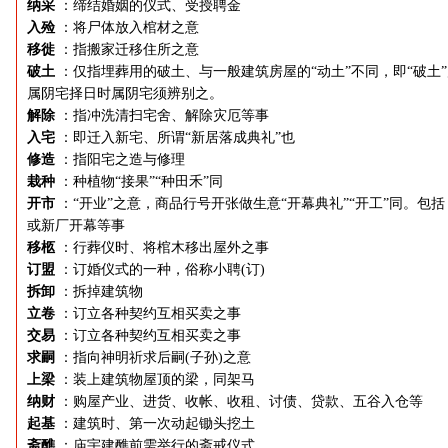
纳采
：缔结婚姻的仪式、受授聘金
入殓
：将尸体放入棺材之意
移徙
：指搬家迁移住所之意
破土
：仅指埋葬用的破土、与一般建筑房屋的“动土”不同，即“破土
属阴宅择日时属阴宅须辨别之。
解除
：指冲洗清扫宅舍、解除灾厄等事
入宅
：即迁入新宅、所谓“新居落成典礼”也
修造
：指阳宅之造与修理
栽种
：种植物“接果”“种田禾”同
开市
：“开业”之意，商品行号开张做生意“开幕典礼”“开工”同。包括
或新厂开幕等事
移柩
：行葬仪时、将棺木移出屋外之事
订盟
：订婚仪式的一种，俗称小聘(订)
拆卸
：拆掉建筑物
立卷
：订立各种契约互相买卖之事
交易
：订立各种契约互相买卖之事
求嗣
：指向神明祈求后嗣(子孙)之意
上梁
：装上建筑物屋顶的梁，同架马
纳财
：购屋产业、进货、收帐、收租、讨债、贷款、五谷入仓等
起基
：建筑时、第一次动起锄头挖土
斋醮
：庙宇建醮前需举行的斋戒仪式