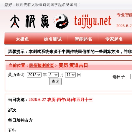
您好，欢迎光临太极鱼诗词国学起名测试网！
专业智能
2026-
太极鱼
姓名测试
智能起名
专家起名
温馨提示：本测试系统来源于中国传统民俗学的一些测算方法，并非
黄历 黄道吉日
当前位置：
民俗预测首页
>
黄历查询:
年
月
日
选日子：
当日统览：
2026-6-27 农历:丙午(马)年五月十三
岁次
每日胎神占方
五行