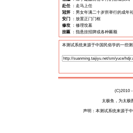
赴任
：走马上任
冠笄
：男女年满二十岁所举行的成年
安门
：放置正门门框
修坟
：修理坟墓
挂匾
：指悬挂招牌或各种匾额
本测试系统来源于中国民俗学的一些测
(C)2010 
太极鱼，为太极
声明：本测试系统来源于中