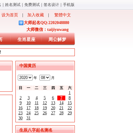
名
｜
姓名测试
｜
免费测试
｜
签名设计
｜
手机版
设为首页
|
加入收藏
|
繁體中文
大师起名QQ:2202048880
大师微信：taijiyuwang
历
生肖星座
周公解梦
!
中国黄历
年
月
日
一
二
三
四
五
六
1
2
3
4
5
6
7
8
9
10
11
12
13
14
15
16
17
18
19
20
21
22
23
24
25
26
27
28
29
30
31
生辰八字起名测名