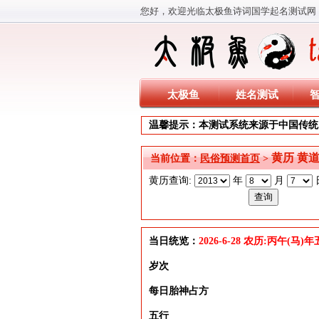
您好，欢迎光临太极鱼诗词国学起名测试网
太极鱼
姓名测试
温馨提示：本测试系统来源于中国传统
黄历 黄
当前位置：
民俗预测首页
>
黄历查询:
年
月
当日统览：
2026-6-28 农历:丙午(马
岁次
每日胎神占方
五行