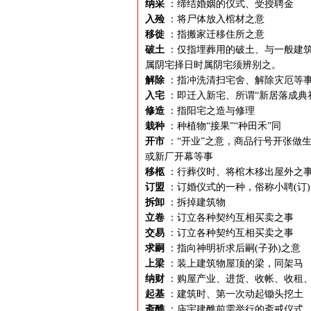
纳采
：缔结婚姻的仪式、受授聘金
入殓
：将尸体放入棺材之意
移徙
：指搬家迁移住所之意
破土
：仅指埋葬用的破土、与一般建筑
属阴宅择日时属阴宅须辨别之。
解除
：指冲洗清扫宅舍、解除灾厄等
入宅
：即迁入新宅、所谓“新居落成典
修造
：指阳宅之造与修理
栽种
：种植物“接果”“种田禾”同
开市
：“开业”之意，商品行号开张做生
或新厂开幕等事
移柩
：行葬仪时、将棺木移出屋外之
订盟
：订婚仪式的一种，俗称小聘(订)
拆卸
：拆掉建筑物
立卷
：订立各种契约互相买卖之事
交易
：订立各种契约互相买卖之事
求嗣
：指向神明祈求后嗣(子孙)之意
上梁
：装上建筑物屋顶的梁，同架马
纳财
：购屋产业、进货、收帐、收租
起基
：建筑时、第一次动起锄头挖土
斋醮
：庙宇建醮前需举行的斋戒仪式