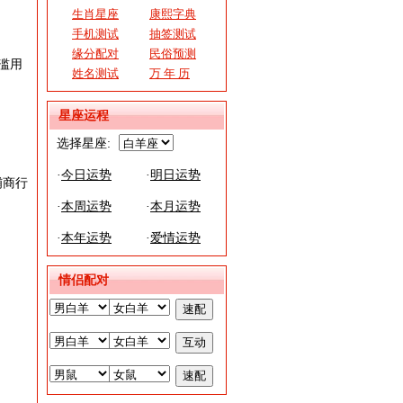
生肖星座
康熙字典
手机测试
抽签测试
缘分配对
民俗预测
滥用
姓名测试
万 年 历
星座运程
选择星座:
·
今日运势
·
明日运势
铺商行
·
本周运势
·
本月运势
·
本年运势
·
爱情运势
情侣配对