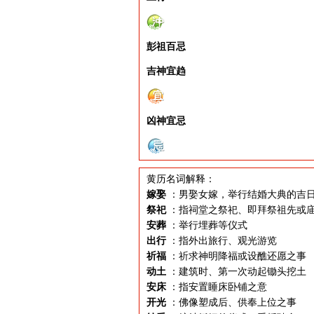
彭祖百忌
吉神宜趋
凶神宜忌
黄历名词解释：
嫁娶
：男娶女嫁，举行结婚大典的吉
祭祀
：指祠堂之祭祀、即拜祭祖先或
安葬
：举行埋葬等仪式
出行
：指外出旅行、观光游览
祈福
：祈求神明降福或设醮还愿之事
动土
：建筑时、第一次动起锄头挖土
安床
：指安置睡床卧铺之意
开光
：佛像塑成后、供奉上位之事