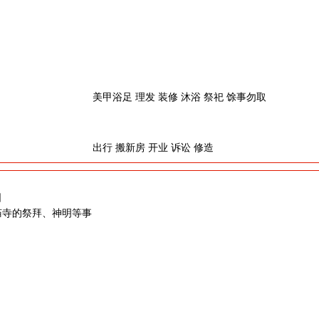
美甲浴足 理发 装修 沐浴 祭祀 馀事勿取
出行 搬新房 开业 诉讼 修造
日
庙寺的祭拜、神明等事