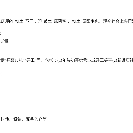
房屋的“动土”不同，即“破土”属阴宅，“动土”属阳宅也。现今社会上多已
事
礼”也
意“开幕典礼”“开工”同。包括：(1)年头初开始营业或开工等事(2)新设店
事
、讨债、贷款、五谷入仓等