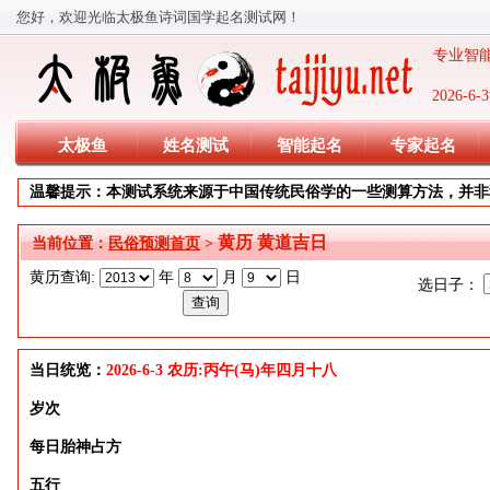
您好，欢迎光临太极鱼诗词国学起名测试网！
专业智能
2026-
太极鱼
姓名测试
智能起名
专家起名
温馨提示：本测试系统来源于中国传统民俗学的一些测算方法，并非
黄历 黄道吉日
当前位置：
民俗预测首页
>
黄历查询:
年
月
日
选日子：
当日统览：
2026-6-3 农历:丙午(马)年四月十八
岁次
每日胎神占方
五行