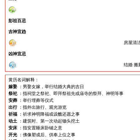
彭祖百忌
吉神宜趋
房屋清洁
凶神宜忌
结婚 搬
黄历名词解释：
嫁娶
：男娶女嫁，举行结婚大典的吉日
祭祀
：指祠堂之祭祀、即拜祭祖先或庙寺的祭拜、神明等事
安葬
：举行埋葬等仪式
出行
：指外出旅行、观光游览
祈福
：祈求神明降福或设醮还愿之事
动土
：建筑时、第一次动起锄头挖土
安床
：指安置睡床卧铺之意
开光
：佛像塑成后、供奉上位之事