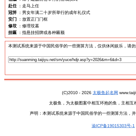
赴任
：走马上任
冠笄
：男女年满二十岁所举行的成年礼仪式
安门
：放置正门门框
修坟
：修理坟墓
挂匾
：指悬挂招牌或各种匾额
本测试系统来源于中国民俗学的一些测算方法，仅供休闲娱乐，请勿
(C)2010 - 2026
太极鱼起名网
www.taiji
太极鱼，为太极图案中相互环抱的鱼，主相互
声明：本测试系统来源于中国民俗学的一些测算方法，并
渝ICP备19015303号-1