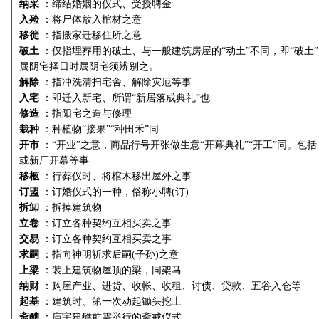
纳采
：缔结婚姻的仪式、受授聘金
入殓
：将尸体放入棺材之意
移徙
：指搬家迁移住所之意
破土
：仅指埋葬用的破土、与一般建筑房屋的“动土”不同，即“破土
属阴宅择日时属阴宅须辨别之。
解除
：指冲洗清扫宅舍、解除灾厄等事
入宅
：即迁入新宅、所谓“新居落成典礼”也
修造
：指阳宅之造与修理
栽种
：种植物“接果”“种田禾”同
开市
：“开业”之意，商品行号开张做生意“开幕典礼”“开工”同。包括
或新厂开幕等事
移柩
：行葬仪时、将棺木移出屋外之事
订盟
：订婚仪式的一种，俗称小聘(订)
拆卸
：拆掉建筑物
立卷
：订立各种契约互相买卖之事
交易
：订立各种契约互相买卖之事
求嗣
：指向神明祈求后嗣(子孙)之意
上梁
：装上建筑物屋顶的梁，同架马
纳财
：购屋产业、进货、收帐、收租、讨债、贷款、五谷入仓等
起基
：建筑时、第一次动起锄头挖土
斋醮
：庙宇建醮前需举行的斋戒仪式