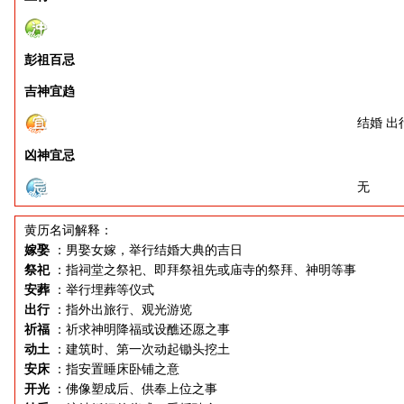
彭祖百忌
吉神宜趋
结婚 出
凶神宜忌
无
黄历名词解释：
嫁娶
：男娶女嫁，举行结婚大典的吉日
祭祀
：指祠堂之祭祀、即拜祭祖先或庙寺的祭拜、神明等事
安葬
：举行埋葬等仪式
出行
：指外出旅行、观光游览
祈福
：祈求神明降福或设醮还愿之事
动土
：建筑时、第一次动起锄头挖土
安床
：指安置睡床卧铺之意
开光
：佛像塑成后、供奉上位之事