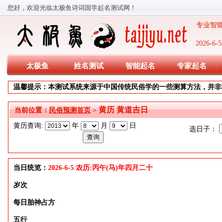
您好，欢迎光临太极鱼诗词国学起名测试网！
专业智能
2026-
太极鱼
姓名测试
智能起名
专家起名
温馨提示：本测试系统来源于中国传统民俗学的一些测算方法，并非
黄历 黄道吉日
当前位置：
民俗预测首页
>
黄历查询:
年
月
日
选日子：
当日统览：
2026-6-5 农历:丙午(马)年四月二十
岁次
每日胎神占方
五行