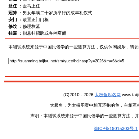
赴任
：走马上任
冠笄
：男女年满二十岁所举行的成年礼仪式
安门
：放置正门门框
修坟
：修理坟墓
挂匾
：指悬挂招牌或各种匾额
本测试系统来源于中国民俗学的一些测算方法，仅供休闲娱乐，请勿
(C)2010 - 2026
太极鱼起名网
www.taiji
太极鱼，为太极图案中相互环抱的鱼，主相互
声明：本测试系统来源于中国民俗学的一些测算方法，并
渝ICP备19015303号-1