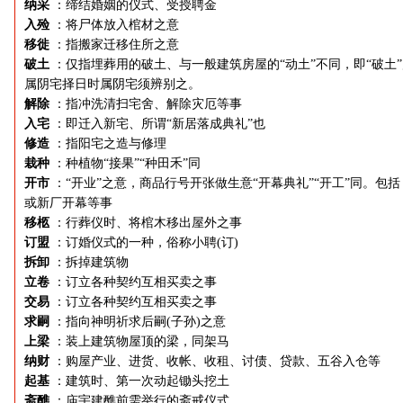
纳采
：缔结婚姻的仪式、受授聘金
入殓
：将尸体放入棺材之意
移徙
：指搬家迁移住所之意
破土
：仅指埋葬用的破土、与一般建筑房屋的“动土”不同，即“破土
属阴宅择日时属阴宅须辨别之。
解除
：指冲洗清扫宅舍、解除灾厄等事
入宅
：即迁入新宅、所谓“新居落成典礼”也
修造
：指阳宅之造与修理
栽种
：种植物“接果”“种田禾”同
开市
：“开业”之意，商品行号开张做生意“开幕典礼”“开工”同。包括
或新厂开幕等事
移柩
：行葬仪时、将棺木移出屋外之事
订盟
：订婚仪式的一种，俗称小聘(订)
拆卸
：拆掉建筑物
立卷
：订立各种契约互相买卖之事
交易
：订立各种契约互相买卖之事
求嗣
：指向神明祈求后嗣(子孙)之意
上梁
：装上建筑物屋顶的梁，同架马
纳财
：购屋产业、进货、收帐、收租、讨债、贷款、五谷入仓等
起基
：建筑时、第一次动起锄头挖土
斋醮
：庙宇建醮前需举行的斋戒仪式