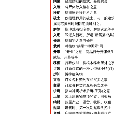
纳采
：缔结婚姻的仪式、受授聘金
入殓
：将尸体放入棺材之意
移徙
：指搬家迁移住所之意
破土
：仅指埋葬用的破土、与一般建筑
属阴宅择日时属阴宅须辨别之。
解除
：指冲洗清扫宅舍、解除灾厄等
入宅
：即迁入新宅、所谓“新居落成典
修造
：指阳宅之造与修理
栽种
：种植物“接果”“种田禾”同
开市
：“开业”之意，商品行号开张做生
或新厂开幕等事
移柩
：行葬仪时、将棺木移出屋外之
订盟
：订婚仪式的一种，俗称小聘(订)
拆卸
：拆掉建筑物
立卷
：订立各种契约互相买卖之事
交易
：订立各种契约互相买卖之事
求嗣
：指向神明祈求后嗣(子孙)之意
上梁
：装上建筑物屋顶的梁，同架马
纳财
：购屋产业、进货、收帐、收租
起基
：建筑时、第一次动起锄头挖土
斋醮
：庙宇建醮前需举行的斋戒仪式