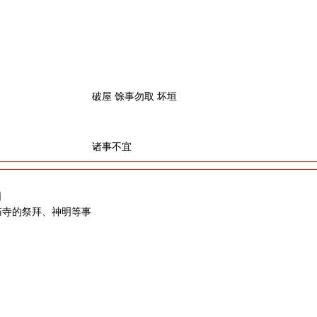
破屋 馀事勿取 坏垣
诸事不宜
日
庙寺的祭拜、神明等事