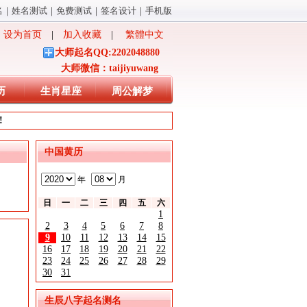
名
｜
姓名测试
｜
免费测试
｜
签名设计
｜
手机版
设为首页
|
加入收藏
|
繁體中文
大师起名QQ:2202048880
大师微信：taijiyuwang
历
生肖星座
周公解梦
!
中国黄历
年
月
日
一
二
三
四
五
六
1
2
3
4
5
6
7
8
9
10
11
12
13
14
15
16
17
18
19
20
21
22
23
24
25
26
27
28
29
30
31
生辰八字起名测名