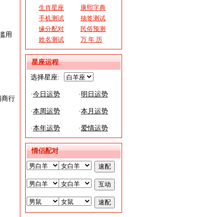
生肖星座
康熙字典
手机测试
抽签测试
缘分配对
民俗预测
滥用
姓名测试
万 年 历
星座运程
选择星座:
·
今日运势
·
明日运势
铺商行
·
本周运势
·
本月运势
·
本年运势
·
爱情运势
情侣配对