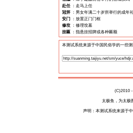
赴任
：走马上任
冠笄
：男女年满二十岁所举行的成年
安门
：放置正门门框
修坟
：修理坟墓
挂匾
：指悬挂招牌或各种匾额
本测试系统来源于中国民俗学的一些测
(C)2010 
太极鱼，为太极
声明：本测试系统来源于中