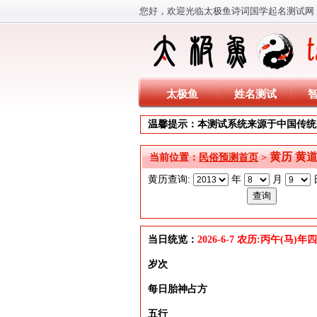
您好，欢迎光临太极鱼诗词国学起名测试网
太极鱼
姓名测试
温馨提示：本测试系统来源于中国传统
黄历 黄
当前位置：
民俗预测首页
>
黄历查询:
年
月
当日统览：
2026-6-7 农历:丙午(马)
岁次
每日胎神占方
五行