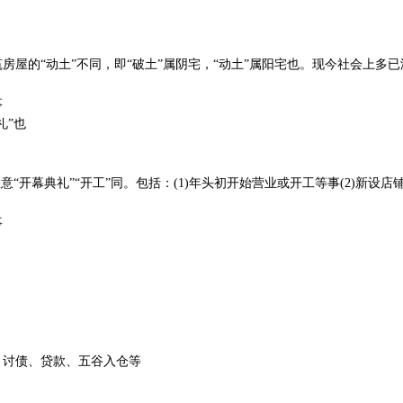
房屋的“动土”不同，即“破土”属阴宅，“动土”属阳宅也。现今社会上多已
事
礼”也
意“开幕典礼”“开工”同。包括：(1)年头初开始营业或开工等事(2)新设店
事
、讨债、贷款、五谷入仓等