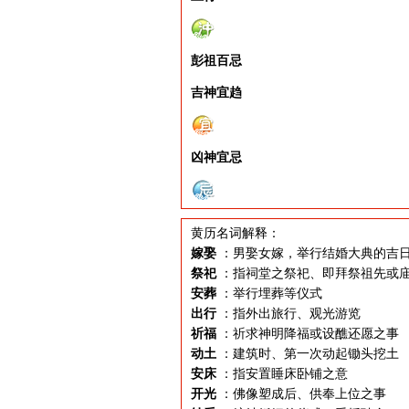
彭祖百忌
吉神宜趋
凶神宜忌
黄历名词解释：
嫁娶
：男娶女嫁，举行结婚大典的吉
祭祀
：指祠堂之祭祀、即拜祭祖先或
安葬
：举行埋葬等仪式
出行
：指外出旅行、观光游览
祈福
：祈求神明降福或设醮还愿之事
动土
：建筑时、第一次动起锄头挖土
安床
：指安置睡床卧铺之意
开光
：佛像塑成后、供奉上位之事