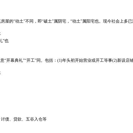
房屋的“动土”不同，即“破土”属阴宅，“动土”属阳宅也。现今社会上多已
事
礼”也
意“开幕典礼”“开工”同。包括：(1)年头初开始营业或开工等事(2)新设店
事
、讨债、贷款、五谷入仓等