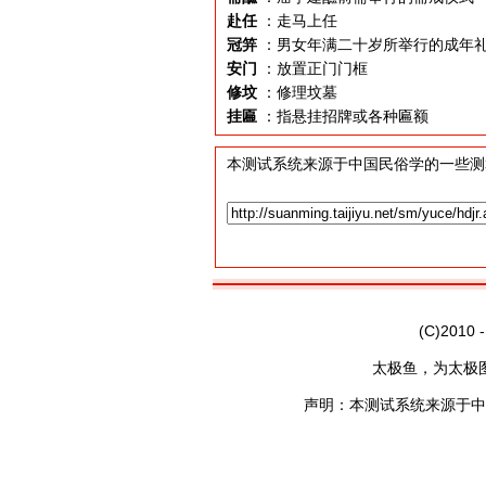
赴任
：走马上任
冠笄
：男女年满二十岁所举行的成年
安门
：放置正门门框
修坟
：修理坟墓
挂匾
：指悬挂招牌或各种匾额
本测试系统来源于中国民俗学的一些测
(C)2010 
太极鱼，为太极
声明：本测试系统来源于中