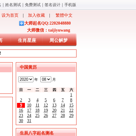
名
｜
姓名测试
｜
免费测试
｜
签名设计
｜
手机版
设为首页
|
加入收藏
|
繁體中文
大师起名QQ:2202048880
大师微信：taijiyuwang
历
生肖星座
周公解梦
!
中国黄历
年
月
日
一
二
三
四
五
六
1
2
3
4
5
6
7
8
9
10
11
12
13
14
15
16
17
18
19
20
21
22
23
24
25
26
27
28
29
30
31
生辰八字起名测名