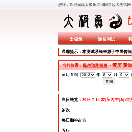
您好，欢迎光临太极鱼诗词国学起名测试网
太极鱼
姓名测试
温馨提示：本测试系统来源于中国传统
黄历 黄
当前位置：
民俗预测首页
>
黄历查询:
年
月
当日统览：
2026-7-14 农历:丙午(马
岁次
每日胎神占方
五行