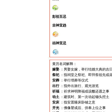
彭祖百忌
吉神宜趋
凶神宜忌
黄历名词解释：
嫁娶
：男娶女嫁，举行结婚大典的吉
祭祀
：指祠堂之祭祀、即拜祭祖先或
安葬
：举行埋葬等仪式
出行
：指外出旅行、观光游览
祈福
：祈求神明降福或设醮还愿之事
动土
：建筑时、第一次动起锄头挖土
安床
：指安置睡床卧铺之意
开光
：佛像塑成后、供奉上位之事