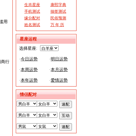
生肖星座
康熙字典
手机测试
抽签测试
缘分配对
民俗预测
滥用
姓名测试
万 年 历
星座运程
选择星座:
·
今日运势
·
明日运势
铺商行
·
本周运势
·
本月运势
·
本年运势
·
爱情运势
情侣配对