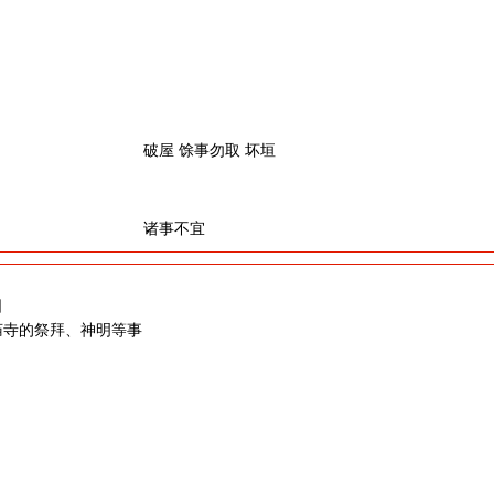
破屋 馀事勿取 坏垣
诸事不宜
日
庙寺的祭拜、神明等事