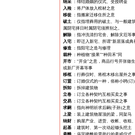
纳采
：缔结婚姻的仪式、受授聘金
入殓
：将尸体放入棺材之意
移徙
：指搬家迁移住所之意
破土
：仅指埋葬用的破土、与一般建筑
属阴宅择日时属阴宅须辨别之。
解除
：指冲洗清扫宅舍、解除灾厄等
入宅
：即迁入新宅、所谓“新居落成典
修造
：指阳宅之造与修理
栽种
：种植物“接果”“种田禾”同
开市
：“开业”之意，商品行号开张做生
或新厂开幕等事
移柩
：行葬仪时、将棺木移出屋外之
订盟
：订婚仪式的一种，俗称小聘(订)
拆卸
：拆掉建筑物
立卷
：订立各种契约互相买卖之事
交易
：订立各种契约互相买卖之事
求嗣
：指向神明祈求后嗣(子孙)之意
上梁
：装上建筑物屋顶的梁，同架马
纳财
：购屋产业、进货、收帐、收租
起基
：建筑时、第一次动起锄头挖土
斋醮
：庙宇建醮前需举行的斋戒仪式