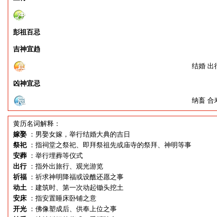
彭祖百忌
吉神宜趋
结婚 出
凶神宜忌
纳畜 合
黄历名词解释：
嫁娶
：男娶女嫁，举行结婚大典的吉日
祭祀
：指祠堂之祭祀、即拜祭祖先或庙寺的祭拜、神明等事
安葬
：举行埋葬等仪式
出行
：指外出旅行、观光游览
祈福
：祈求神明降福或设醮还愿之事
动土
：建筑时、第一次动起锄头挖土
安床
：指安置睡床卧铺之意
开光
：佛像塑成后、供奉上位之事