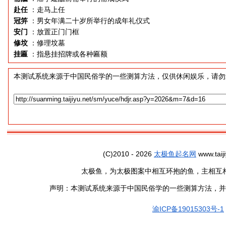
赴任
：走马上任
冠笄
：男女年满二十岁所举行的成年礼仪式
安门
：放置正门门框
修坟
：修理坟墓
挂匾
：指悬挂招牌或各种匾额
本测试系统来源于中国民俗学的一些测算方法，仅供休闲娱乐，请勿
(C)2010 - 2026
太极鱼起名网
www.taiji
太极鱼，为太极图案中相互环抱的鱼，主相互
声明：本测试系统来源于中国民俗学的一些测算方法，并
渝ICP备19015303号-1