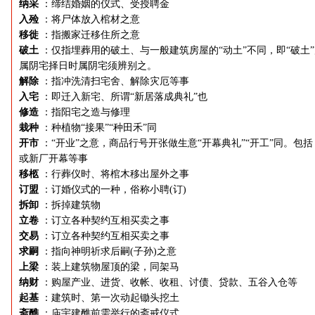
纳采
：缔结婚姻的仪式、受授聘金
入殓
：将尸体放入棺材之意
移徙
：指搬家迁移住所之意
破土
：仅指埋葬用的破土、与一般建筑房屋的“动土”不同，即“破土
属阴宅择日时属阴宅须辨别之。
解除
：指冲洗清扫宅舍、解除灾厄等事
入宅
：即迁入新宅、所谓“新居落成典礼”也
修造
：指阳宅之造与修理
栽种
：种植物“接果”“种田禾”同
开市
：“开业”之意，商品行号开张做生意“开幕典礼”“开工”同。包括
或新厂开幕等事
移柩
：行葬仪时、将棺木移出屋外之事
订盟
：订婚仪式的一种，俗称小聘(订)
拆卸
：拆掉建筑物
立卷
：订立各种契约互相买卖之事
交易
：订立各种契约互相买卖之事
求嗣
：指向神明祈求后嗣(子孙)之意
上梁
：装上建筑物屋顶的梁，同架马
纳财
：购屋产业、进货、收帐、收租、讨债、贷款、五谷入仓等
起基
：建筑时、第一次动起锄头挖土
斋醮
：庙宇建醮前需举行的斋戒仪式