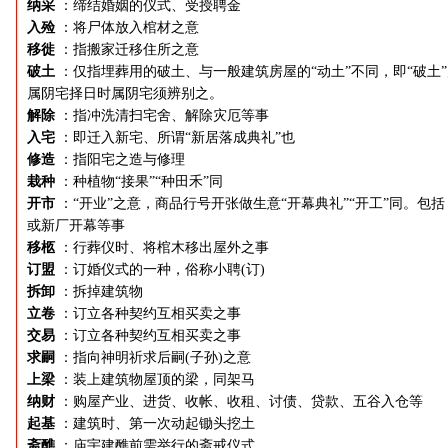
纳采
：缔结婚姻的仪式、受授聘金
入殓
：将尸体放入棺材之意
移徙
：指搬家迁移住所之意
破土
：仅指埋葬用的破土、与一般建筑房屋的“动土”不同，即“破土
属阴宅择日时属阴宅须辨别之。
解除
：指冲洗清扫宅舍、解除灾厄等事
入宅
：即迁入新宅、所谓“新居落成典礼”也
修造
：指阳宅之造与修理
栽种
：种植物“接果”“种田禾”同
开市
：“开业”之意，商品行号开张做生意“开幕典礼”“开工”同。包括
或新厂开幕等事
移柩
：行葬仪时、将棺木移出屋外之事
订盟
：订婚仪式的一种，俗称小聘(订)
拆卸
：拆掉建筑物
立卷
：订立各种契约互相买卖之事
交易
：订立各种契约互相买卖之事
求嗣
：指向神明祈求后嗣(子孙)之意
上梁
：装上建筑物屋顶的梁，同架马
纳财
：购屋产业、进货、收帐、收租、讨债、贷款、五谷入仓等
起基
：建筑时、第一次动起锄头挖土
斋醮
：庙宇建醮前需举行的斋戒仪式