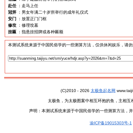
赴任
：走马上任
冠笄
：男女年满二十岁所举行的成年礼仪式
安门
：放置正门门框
修坟
：修理坟墓
挂匾
：指悬挂招牌或各种匾额
本测试系统来源于中国民俗学的一些测算方法，仅供休闲娱乐，请勿
(C)2010 - 2026
太极鱼起名网
www.taiji
太极鱼，为太极图案中相互环抱的鱼，主相互
声明：本测试系统来源于中国民俗学的一些测算方法，并
渝ICP备19015303号-1