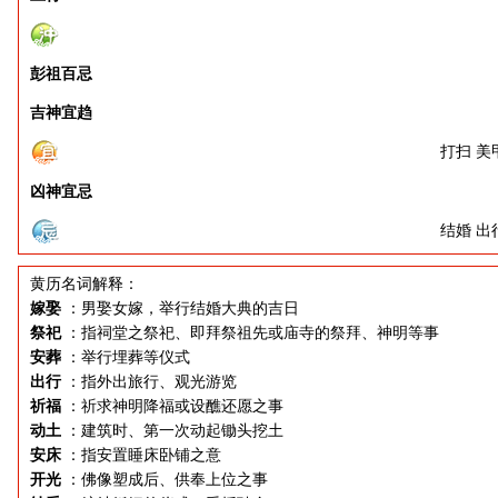
彭祖百忌
吉神宜趋
打扫 美
凶神宜忌
结婚 出
黄历名词解释：
嫁娶
：男娶女嫁，举行结婚大典的吉日
祭祀
：指祠堂之祭祀、即拜祭祖先或庙寺的祭拜、神明等事
安葬
：举行埋葬等仪式
出行
：指外出旅行、观光游览
祈福
：祈求神明降福或设醮还愿之事
动土
：建筑时、第一次动起锄头挖土
安床
：指安置睡床卧铺之意
开光
：佛像塑成后、供奉上位之事