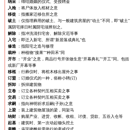
纳采
：缔结婚姻的仪式、受授聘金
入殓
：将尸体放入棺材之意
移徙
：指搬家迁移住所之意
破土
：仅指埋葬用的破土、与一般建筑房屋的“动土”不同，即“破土
属阴宅择日时属阴宅须辨别之。
解除
：指冲洗清扫宅舍、解除灾厄等事
入宅
：即迁入新宅、所谓“新居落成典礼”也
修造
：指阳宅之造与修理
栽种
：种植物“接果”“种田禾”同
开市
：“开业”之意，商品行号开张做生意“开幕典礼”“开工”同。包括
或新厂开幕等事
移柩
：行葬仪时、将棺木移出屋外之事
订盟
：订婚仪式的一种，俗称小聘(订)
拆卸
：拆掉建筑物
立卷
：订立各种契约互相买卖之事
交易
：订立各种契约互相买卖之事
求嗣
：指向神明祈求后嗣(子孙)之意
上梁
：装上建筑物屋顶的梁，同架马
纳财
：购屋产业、进货、收帐、收租、讨债、贷款、五谷入仓等
起基
：建筑时、第一次动起锄头挖土
斋醮
：庙宇建醮前需举行的斋戒仪式