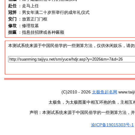
赴任
：走马上任
冠笄
：男女年满二十岁所举行的成年礼仪式
安门
：放置正门门框
修坟
：修理坟墓
挂匾
：指悬挂招牌或各种匾额
本测试系统来源于中国民俗学的一些测算方法，仅供休闲娱乐，请勿
(C)2010 - 2026
太极鱼起名网
www.taiji
太极鱼，为太极图案中相互环抱的鱼，主相互
声明：本测试系统来源于中国民俗学的一些测算方法，并
渝ICP备19015303号-1