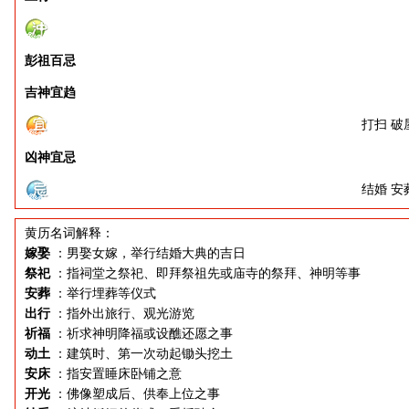
彭祖百忌
吉神宜趋
打扫 破
凶神宜忌
结婚 安
黄历名词解释：
嫁娶
：男娶女嫁，举行结婚大典的吉日
祭祀
：指祠堂之祭祀、即拜祭祖先或庙寺的祭拜、神明等事
安葬
：举行埋葬等仪式
出行
：指外出旅行、观光游览
祈福
：祈求神明降福或设醮还愿之事
动土
：建筑时、第一次动起锄头挖土
安床
：指安置睡床卧铺之意
开光
：佛像塑成后、供奉上位之事