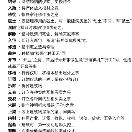
纳采
：缔结婚姻的仪式、受授聘金
入殓
：将尸体放入棺材之意
移徙
：指搬家迁移住所之意
破土
：仅指埋葬用的破土、与一般建筑房屋的“动土”不同，即“破土
属阴宅择日时属阴宅须辨别之。
解除
：指冲洗清扫宅舍、解除灾厄等事
入宅
：即迁入新宅、所谓“新居落成典礼”也
修造
：指阳宅之造与修理
栽种
：种植物“接果”“种田禾”同
开市
：“开业”之意，商品行号开张做生意“开幕典礼”“开工”同。包括
或新厂开幕等事
移柩
：行葬仪时、将棺木移出屋外之事
订盟
：订婚仪式的一种，俗称小聘(订)
拆卸
：拆掉建筑物
立卷
：订立各种契约互相买卖之事
交易
：订立各种契约互相买卖之事
求嗣
：指向神明祈求后嗣(子孙)之意
上梁
：装上建筑物屋顶的梁，同架马
纳财
：购屋产业、进货、收帐、收租、讨债、贷款、五谷入仓等
起基
：建筑时、第一次动起锄头挖土
斋醮
：庙宇建醮前需举行的斋戒仪式