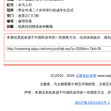
赴任
：走马上任
冠笄
：男女年满二十岁所举行的成年礼仪式
安门
：放置正门门框
修坟
：修理坟墓
挂匾
：指悬挂招牌或各种匾额
本测试系统来源于中国民俗学的一些测算方法，仅供休闲娱乐，请勿
(C)2010 - 2026
太极鱼起名网
www.taiji
太极鱼，为太极图案中相互环抱的鱼，主相互
声明：本测试系统来源于中国民俗学的一些测算方法，并
渝ICP备19015303号-1