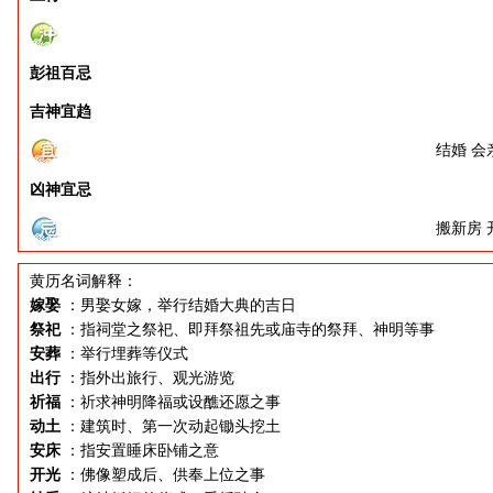
彭祖百忌
吉神宜趋
结婚 会
凶神宜忌
搬新房 
黄历名词解释：
嫁娶
：男娶女嫁，举行结婚大典的吉日
祭祀
：指祠堂之祭祀、即拜祭祖先或庙寺的祭拜、神明等事
安葬
：举行埋葬等仪式
出行
：指外出旅行、观光游览
祈福
：祈求神明降福或设醮还愿之事
动土
：建筑时、第一次动起锄头挖土
安床
：指安置睡床卧铺之意
开光
：佛像塑成后、供奉上位之事