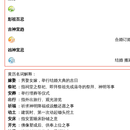
彭祖百忌
吉神宜趋
合婚订婚
凶神宜忌
结婚 搬
黄历名词解释：
嫁娶
：男娶女嫁，举行结婚大典的吉日
祭祀
：指祠堂之祭祀、即拜祭祖先或庙寺的祭拜、神明等事
安葬
：举行埋葬等仪式
出行
：指外出旅行、观光游览
祈福
：祈求神明降福或设醮还愿之事
动土
：建筑时、第一次动起锄头挖土
安床
：指安置睡床卧铺之意
开光
：佛像塑成后、供奉上位之事