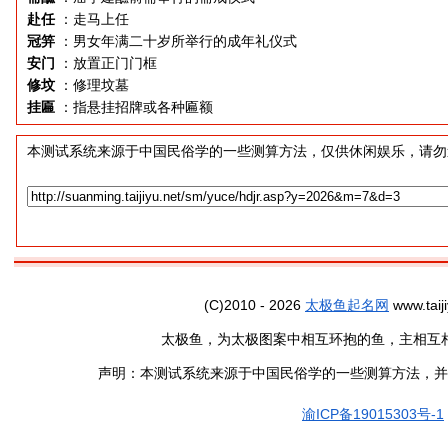
赴任
：走马上任
冠笄
：男女年满二十岁所举行的成年礼仪式
安门
：放置正门门框
修坟
：修理坟墓
挂匾
：指悬挂招牌或各种匾额
本测试系统来源于中国民俗学的一些测算方法，仅供休闲娱乐，请勿
(C)2010 - 2026
太极鱼起名网
www.taiji
太极鱼，为太极图案中相互环抱的鱼，主相互
声明：本测试系统来源于中国民俗学的一些测算方法，并
渝ICP备19015303号-1