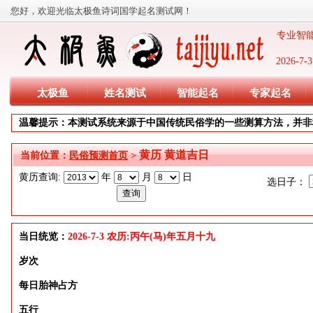
您好，欢迎光临太极鱼诗词国学起名测试网！
专业智能
2026-
太极鱼
姓名测试
智能起名
专家起名
温馨提示：本测试系统来源于中国传统民俗学的一些测算方法，并非
黄历 黄道吉日
当前位置：
民俗预测首页
>
黄历查询:
年
月
日
选日子：
当日统览：
2026-7-3 农历:丙午(马)年五月十九
岁次
每日胎神占方
五行