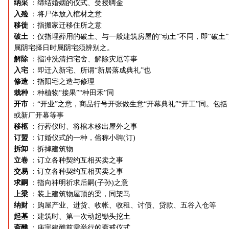
纳采
：缔结婚姻的仪式、受授聘金
入殓
：将尸体放入棺材之意
移徙
：指搬家迁移住所之意
破土
：仅指埋葬用的破土、与一般建筑房屋的“动土”不同，即“破土
属阴宅择日时属阴宅须辨别之。
解除
：指冲洗清扫宅舍、解除灾厄等事
入宅
：即迁入新宅、所谓“新居落成典礼”也
修造
：指阳宅之造与修理
栽种
：种植物“接果”“种田禾”同
开市
：“开业”之意，商品行号开张做生意“开幕典礼”“开工”同。包括
或新厂开幕等事
移柩
：行葬仪时、将棺木移出屋外之事
订盟
：订婚仪式的一种，俗称小聘(订)
拆卸
：拆掉建筑物
立卷
：订立各种契约互相买卖之事
交易
：订立各种契约互相买卖之事
求嗣
：指向神明祈求后嗣(子孙)之意
上梁
：装上建筑物屋顶的梁，同架马
纳财
：购屋产业、进货、收帐、收租、讨债、贷款、五谷入仓等
起基
：建筑时、第一次动起锄头挖土
斋醮
：庙宇建醮前需举行的斋戒仪式