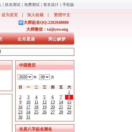
名
｜
姓名测试
｜
免费测试
｜
签名设计
｜
手机版
设为首页
|
加入收藏
|
繁體中文
大师起名QQ:2202048880
大师微信：taijiyuwang
历
生肖星座
周公解梦
!
中国黄历
年
月
日
一
二
三
四
五
六
1
2
3
4
5
6
7
8
9
10
11
12
13
14
15
16
17
18
19
20
21
22
23
24
25
26
27
28
29
30
31
生辰八字起名测名