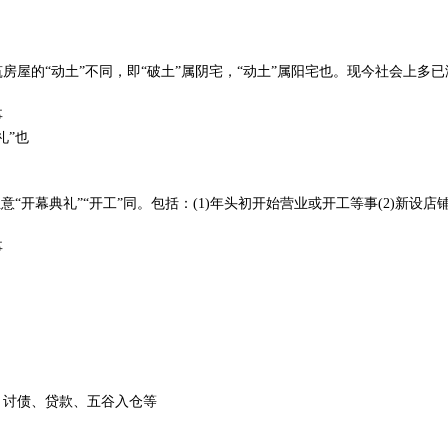
房屋的“动土”不同，即“破土”属阴宅，“动土”属阳宅也。现今社会上多已
事
礼”也
意“开幕典礼”“开工”同。包括：(1)年头初开始营业或开工等事(2)新设店
事
、讨债、贷款、五谷入仓等