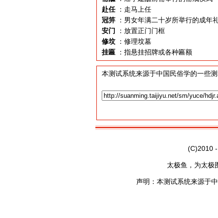
赴任
：走马上任
冠笄
：男女年满二十岁所举行的成年
安门
：放置正门门框
修坟
：修理坟墓
挂匾
：指悬挂招牌或各种匾额
本测试系统来源于中国民俗学的一些测
(C)2010 
太极鱼，为太极
声明：本测试系统来源于中