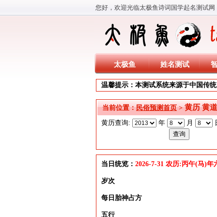
您好，欢迎光临太极鱼诗词国学起名测试网
太极鱼
姓名测试
温馨提示：本测试系统来源于中国传统
黄历 黄
当前位置：
民俗预测首页
>
黄历查询:
年
月
当日统览：
2026-7-31 农历:丙午(马
岁次
每日胎神占方
五行