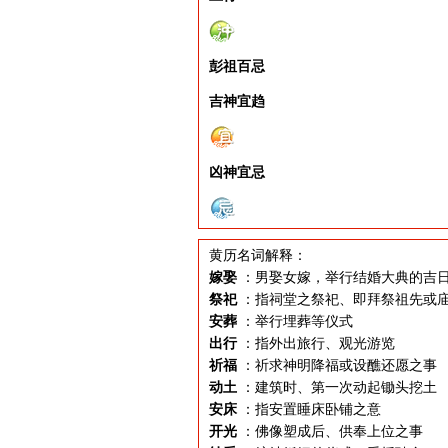
彭祖百忌
吉神宜趋
凶神宜忌
黄历名词解释：
嫁娶
：男娶女嫁，举行结婚大典的吉
祭祀
：指祠堂之祭祀、即拜祭祖先或
安葬
：举行埋葬等仪式
出行
：指外出旅行、观光游览
祈福
：祈求神明降福或设醮还愿之事
动土
：建筑时、第一次动起锄头挖土
安床
：指安置睡床卧铺之意
开光
：佛像塑成后、供奉上位之事