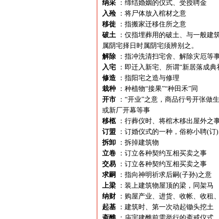
纳采
：缔结婚姻的仪式、受授聘金
入殓
：将尸体放入棺材之意
移徙
：指搬家迁移住所之意
破土
：仅指埋葬用的破土、与一般建筑
属阴宅择日时属阴宅须辨别之。
解除
：指冲洗清扫宅舍、解除灾厄等
入宅
：即迁入新宅、所谓“新居落成典
修造
：指阳宅之造与修理
栽种
：种植物“接果”“种田禾”同
开市
：“开业”之意，商品行号开张做生
或新厂开幕等事
移柩
：行葬仪时、将棺木移出屋外之
订盟
：订婚仪式的一种，俗称小聘(订)
拆卸
：拆掉建筑物
立卷
：订立各种契约互相买卖之事
交易
：订立各种契约互相买卖之事
求嗣
：指向神明祈求后嗣(子孙)之意
上梁
：装上建筑物屋顶的梁，同架马
纳财
：购屋产业、进货、收帐、收租
起基
：建筑时、第一次动起锄头挖土
斋醮
：庙宇建醮前需举行的斋戒仪式