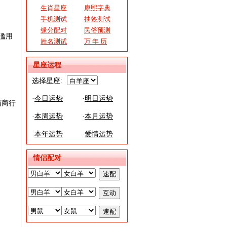
生肖星座
康熙字典
手机测试
抽签测试
缘分配对
民俗预测
滥用
姓名测试
万 年 历
星座运程
选择星座:
·
今日运势
·
明日运势
铺商行
·
本周运势
·
本月运势
·
本年运势
·
爱情运势
情侣配对