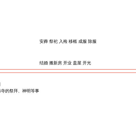
安葬 祭祀 入殓 移柩 成服 除服
结婚 搬新房 开业 盖屋 开光
日
庙寺的祭拜、神明等事