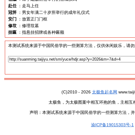
赴任
：走马上任
冠笄
：男女年满二十岁所举行的成年礼仪式
安门
：放置正门门框
修坟
：修理坟墓
挂匾
：指悬挂招牌或各种匾额
本测试系统来源于中国民俗学的一些测算方法，仅供休闲娱乐，请勿
(C)2010 - 2026
太极鱼起名网
www.taiji
太极鱼，为太极图案中相互环抱的鱼，主相互
声明：本测试系统来源于中国民俗学的一些测算方法，并
渝ICP备19015303号-1