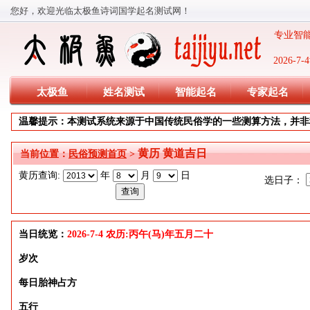
您好，欢迎光临太极鱼诗词国学起名测试网！
专业智能
2026-
太极鱼
姓名测试
智能起名
专家起名
温馨提示：本测试系统来源于中国传统民俗学的一些测算方法，并非
黄历 黄道吉日
当前位置：
民俗预测首页
>
黄历查询:
年
月
日
选日子：
当日统览：
2026-7-4 农历:丙午(马)年五月二十
岁次
每日胎神占方
五行