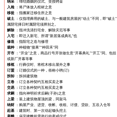
纳采
：缔结婚姻的仪式、受授聘金
入殓
：将尸体放入棺材之意
移徙
：指搬家迁移住所之意
破土
：仅指埋葬用的破土、与一般建筑房屋的“动土”不同，即“破土
属阴宅择日时属阴宅须辨别之。
解除
：指冲洗清扫宅舍、解除灾厄等事
入宅
：即迁入新宅、所谓“新居落成典礼”也
修造
：指阳宅之造与修理
栽种
：种植物“接果”“种田禾”同
开市
：“开业”之意，商品行号开张做生意“开幕典礼”“开工”同。包括
或新厂开幕等事
移柩
：行葬仪时、将棺木移出屋外之事
订盟
：订婚仪式的一种，俗称小聘(订)
拆卸
：拆掉建筑物
立卷
：订立各种契约互相买卖之事
交易
：订立各种契约互相买卖之事
求嗣
：指向神明祈求后嗣(子孙)之意
上梁
：装上建筑物屋顶的梁，同架马
纳财
：购屋产业、进货、收帐、收租、讨债、贷款、五谷入仓等
起基
：建筑时、第一次动起锄头挖土
斋醮
：庙宇建醮前需举行的斋戒仪式