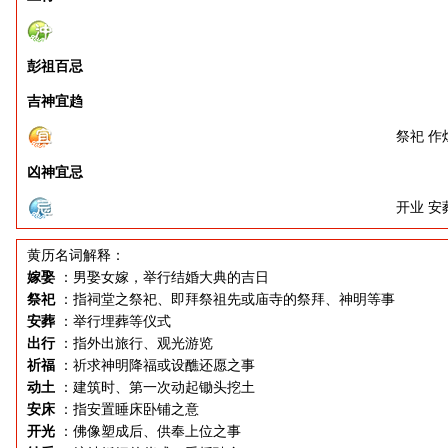
彭祖百忌
吉神宜趋
祭祀 作
凶神宜忌
开业 安
黄历名词解释：
嫁娶
：男娶女嫁，举行结婚大典的吉日
祭祀
：指祠堂之祭祀、即拜祭祖先或庙寺的祭拜、神明等事
安葬
：举行埋葬等仪式
出行
：指外出旅行、观光游览
祈福
：祈求神明降福或设醮还愿之事
动土
：建筑时、第一次动起锄头挖土
安床
：指安置睡床卧铺之意
开光
：佛像塑成后、供奉上位之事