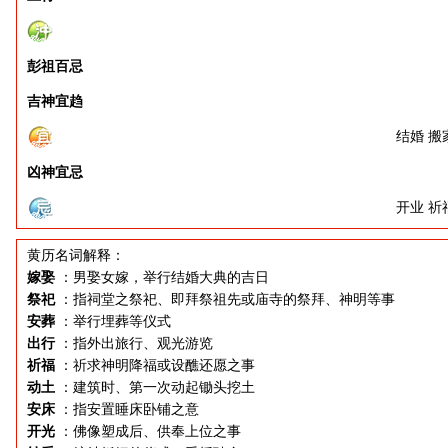
彭祖百忌
吉神宜趋
结婚 搬
凶神宜忌
开业 祈
黄历名词解释：
嫁娶
：男娶女嫁，举行结婚大典的吉日
祭祀
：指祠堂之祭祀、即拜祭祖先或庙寺的祭拜、神明等事
安葬
：举行埋葬等仪式
出行
：指外出旅行、观光游览
祈福
：祈求神明降福或设醮还愿之事
动土
：建筑时、第一次动起锄头挖土
安床
：指安置睡床卧铺之意
开光
：佛像塑成后、供奉上位之事