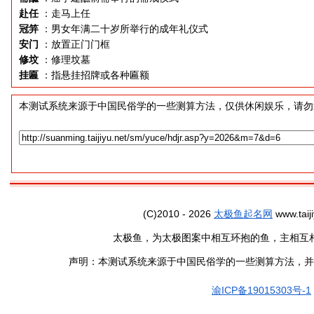
赴任
：走马上任
冠笄
：男女年满二十岁所举行的成年礼仪式
安门
：放置正门门框
修坟
：修理坟墓
挂匾
：指悬挂招牌或各种匾额
本测试系统来源于中国民俗学的一些测算方法，仅供休闲娱乐，请勿
(C)2010 - 2026
太极鱼起名网
www.taiji
太极鱼，为太极图案中相互环抱的鱼，主相互
声明：本测试系统来源于中国民俗学的一些测算方法，并
渝ICP备19015303号-1