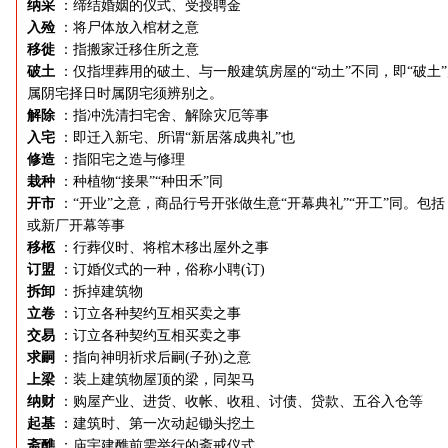
纳采
：缔结婚姻的仪式、受授聘金
入殓
：将尸体放入棺材之意
移徙
：指搬家迁移住所之意
破土
：仅指埋葬用的破土、与一般建筑房屋的“动土”不同，即“破土
属阴宅择日时属阴宅须辨别之。
解除
：指冲洗清扫宅舍、解除灾厄等事
入宅
：即迁入新宅、所谓“新居落成典礼”也
修造
：指阳宅之造与修理
栽种
：种植物“接果”“种田禾”同
开市
：“开业”之意，商品行号开张做生意“开幕典礼”“开工”同。包括
或新厂开幕等事
移柩
：行葬仪时、将棺木移出屋外之事
订盟
：订婚仪式的一种，俗称小聘(订)
拆卸
：拆掉建筑物
立卷
：订立各种契约互相买卖之事
交易
：订立各种契约互相买卖之事
求嗣
：指向神明祈求后嗣(子孙)之意
上梁
：装上建筑物屋顶的梁，同架马
纳财
：购屋产业、进货、收帐、收租、讨债、贷款、五谷入仓等
起基
：建筑时、第一次动起锄头挖土
斋醮
：庙宇建醮前需举行的斋戒仪式