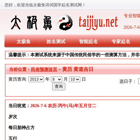
您好，欢迎光临太极鱼诗词国学起名测试网！
专业智能
2026-
太极鱼
姓名测试
智能起名
专家起名
温馨提示：本测试系统来源于中国传统民俗学的一些测算方法，并非
黄历 黄道吉日
当前位置：
民俗预测首页
>
黄历查询:
年
月
日
选日子：
当日统览：
2026-7-6 农历:丙午(马)年五月廿二
岁次
每日胎神占方
五行