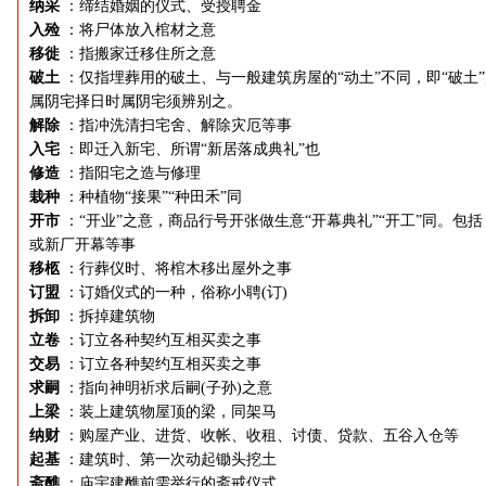
纳采
：缔结婚姻的仪式、受授聘金
入殓
：将尸体放入棺材之意
移徙
：指搬家迁移住所之意
破土
：仅指埋葬用的破土、与一般建筑房屋的“动土”不同，即“破土
属阴宅择日时属阴宅须辨别之。
解除
：指冲洗清扫宅舍、解除灾厄等事
入宅
：即迁入新宅、所谓“新居落成典礼”也
修造
：指阳宅之造与修理
栽种
：种植物“接果”“种田禾”同
开市
：“开业”之意，商品行号开张做生意“开幕典礼”“开工”同。包括
或新厂开幕等事
移柩
：行葬仪时、将棺木移出屋外之事
订盟
：订婚仪式的一种，俗称小聘(订)
拆卸
：拆掉建筑物
立卷
：订立各种契约互相买卖之事
交易
：订立各种契约互相买卖之事
求嗣
：指向神明祈求后嗣(子孙)之意
上梁
：装上建筑物屋顶的梁，同架马
纳财
：购屋产业、进货、收帐、收租、讨债、贷款、五谷入仓等
起基
：建筑时、第一次动起锄头挖土
斋醮
：庙宇建醮前需举行的斋戒仪式