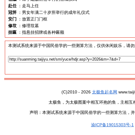
赴任
：走马上任
冠笄
：男女年满二十岁所举行的成年礼仪式
安门
：放置正门门框
修坟
：修理坟墓
挂匾
：指悬挂招牌或各种匾额
本测试系统来源于中国民俗学的一些测算方法，仅供休闲娱乐，请勿
(C)2010 - 2026
太极鱼起名网
www.taiji
太极鱼，为太极图案中相互环抱的鱼，主相互
声明：本测试系统来源于中国民俗学的一些测算方法，并
渝ICP备19015303号-1