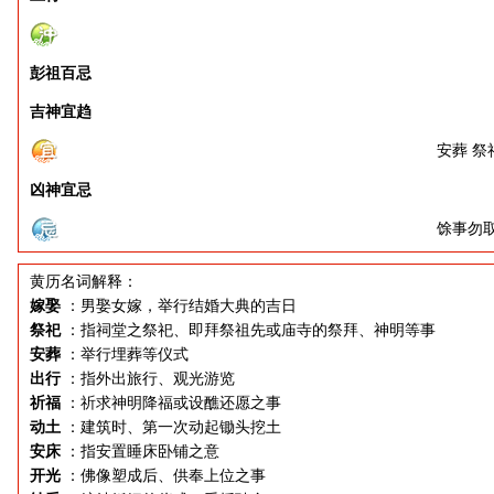
彭祖百忌
吉神宜趋
安葬 祭
凶神宜忌
馀事勿
黄历名词解释：
嫁娶
：男娶女嫁，举行结婚大典的吉日
祭祀
：指祠堂之祭祀、即拜祭祖先或庙寺的祭拜、神明等事
安葬
：举行埋葬等仪式
出行
：指外出旅行、观光游览
祈福
：祈求神明降福或设醮还愿之事
动土
：建筑时、第一次动起锄头挖土
安床
：指安置睡床卧铺之意
开光
：佛像塑成后、供奉上位之事