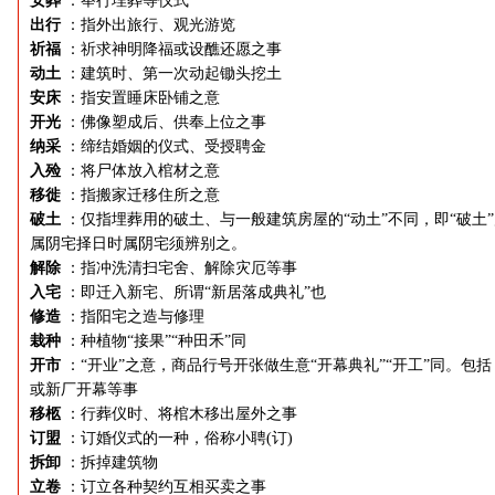
安葬
：举行埋葬等仪式
出行
：指外出旅行、观光游览
祈福
：祈求神明降福或设醮还愿之事
动土
：建筑时、第一次动起锄头挖土
安床
：指安置睡床卧铺之意
开光
：佛像塑成后、供奉上位之事
纳采
：缔结婚姻的仪式、受授聘金
入殓
：将尸体放入棺材之意
移徙
：指搬家迁移住所之意
破土
：仅指埋葬用的破土、与一般建筑房屋的“动土”不同，即“破土
属阴宅择日时属阴宅须辨别之。
解除
：指冲洗清扫宅舍、解除灾厄等事
入宅
：即迁入新宅、所谓“新居落成典礼”也
修造
：指阳宅之造与修理
栽种
：种植物“接果”“种田禾”同
开市
：“开业”之意，商品行号开张做生意“开幕典礼”“开工”同。包括
或新厂开幕等事
移柩
：行葬仪时、将棺木移出屋外之事
订盟
：订婚仪式的一种，俗称小聘(订)
拆卸
：拆掉建筑物
立卷
：订立各种契约互相买卖之事