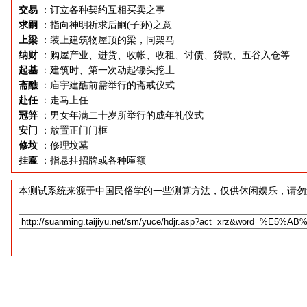
交易
：订立各种契约互相买卖之事
求嗣
：指向神明祈求后嗣(子孙)之意
上梁
：装上建筑物屋顶的梁，同架马
纳财
：购屋产业、进货、收帐、收租、讨债、贷款、五谷入仓等
起基
：建筑时、第一次动起锄头挖土
斋醮
：庙宇建醮前需举行的斋戒仪式
赴任
：走马上任
冠笄
：男女年满二十岁所举行的成年礼仪式
安门
：放置正门门框
修坟
：修理坟墓
挂匾
：指悬挂招牌或各种匾额
本测试系统来源于中国民俗学的一些测算方法，仅供休闲娱乐，请勿