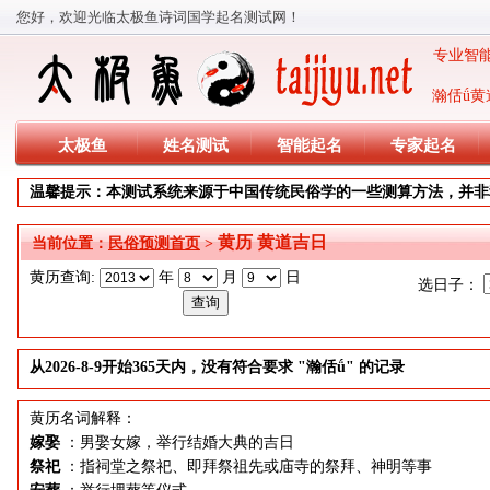
您好，欢迎光临太极鱼诗词国学起名测试网！
专业智能
瀚佸ǘ黄
太极鱼
姓名测试
智能起名
专家起名
温馨提示：本测试系统来源于中国传统民俗学的一些测算方法，并非
黄历 黄道吉日
当前位置：
民俗预测首页
>
黄历查询:
年
月
日
选日子：
从2026-8-9开始365天内，没有符合要求 "瀚佸ǘ" 的记录
黄历名词解释：
嫁娶
：男娶女嫁，举行结婚大典的吉日
祭祀
：指祠堂之祭祀、即拜祭祖先或庙寺的祭拜、神明等事