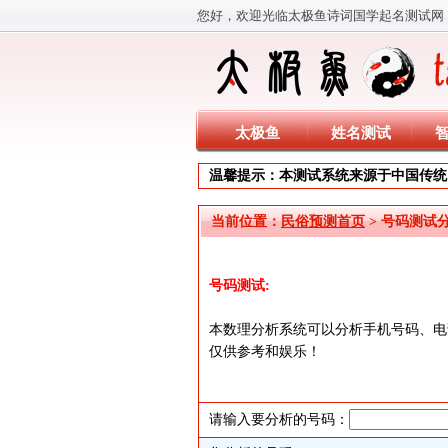
您好，欢迎光临太极鱼诗词国学起名测试网
太极鱼
姓名测试
温馨提示：本测试系统来源于中国传统
当前位置：
民俗预测首页
> 号码测试
号码测试:
本数理分析系统可以分析手机号码、电
仅供参考和娱乐！
请输入要分析的号码：