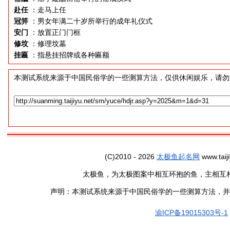
赴任
：走马上任
冠笄
：男女年满二十岁所举行的成年礼仪式
安门
：放置正门门框
修坟
：修理坟墓
挂匾
：指悬挂招牌或各种匾额
本测试系统来源于中国民俗学的一些测算方法，仅供休闲娱乐，请勿
(C)2010 - 2026
太极鱼起名网
www.taiji
太极鱼，为太极图案中相互环抱的鱼，主相互
声明：本测试系统来源于中国民俗学的一些测算方法，并
渝ICP备19015303号-1