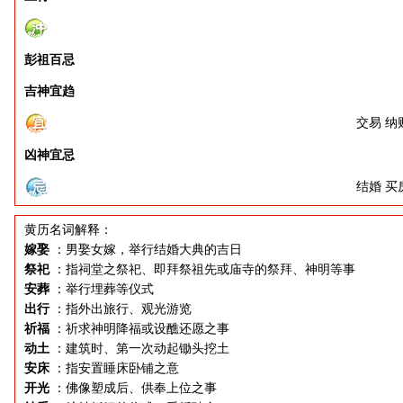
彭祖百忌
吉神宜趋
交易 纳
凶神宜忌
结婚 买
黄历名词解释：
嫁娶
：男娶女嫁，举行结婚大典的吉日
祭祀
：指祠堂之祭祀、即拜祭祖先或庙寺的祭拜、神明等事
安葬
：举行埋葬等仪式
出行
：指外出旅行、观光游览
祈福
：祈求神明降福或设醮还愿之事
动土
：建筑时、第一次动起锄头挖土
安床
：指安置睡床卧铺之意
开光
：佛像塑成后、供奉上位之事