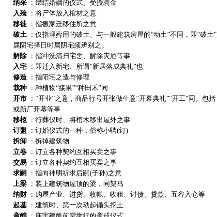
纳采
：缔结婚姻的仪式、受授聘金
入殓
：将尸体放入棺材之意
移徙
：指搬家迁移住所之意
破土
：仅指埋葬用的破土、与一般建筑房屋的“动土”不同，即“破土
属阴宅择日时属阴宅须辨别之。
解除
：指冲洗清扫宅舍、解除灾厄等事
入宅
：即迁入新宅、所谓“新居落成典礼”也
修造
：指阳宅之造与修理
栽种
：种植物“接果”“种田禾”同
开市
：“开业”之意，商品行号开张做生意“开幕典礼”“开工”同。包括
或新厂开幕等事
移柩
：行葬仪时、将棺木移出屋外之事
订盟
：订婚仪式的一种，俗称小聘(订)
拆卸
：拆掉建筑物
立卷
：订立各种契约互相买卖之事
交易
：订立各种契约互相买卖之事
求嗣
：指向神明祈求后嗣(子孙)之意
上梁
：装上建筑物屋顶的梁，同架马
纳财
：购屋产业、进货、收帐、收租、讨债、贷款、五谷入仓等
起基
：建筑时、第一次动起锄头挖土
斋醮
：庙宇建醮前需举行的斋戒仪式