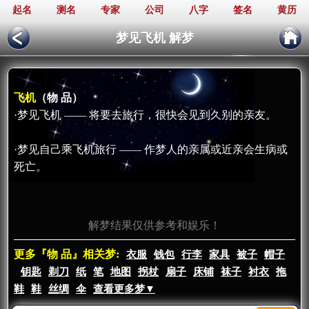
起名
测名
专家
公司
八字
签名
黄历
梦见飞机 解梦
飞机
（物 品）
·梦见飞机 —— 将要去旅行，很快会见到久别的亲友。
·梦见自己乘飞机旅行 —— 作梦人的亲属或近亲会生病或
死亡。
解梦结果仅供参考和娱乐！
更多『物 品』相关梦:
衣服
钱包
行李
家具
被子
帽子
钥匙
剃刀
纸
笔
地图
拐杖
扇子
床铺
袜子
衬衣
拖
鞋
鞋
丝绸
伞
查看更多梦▼