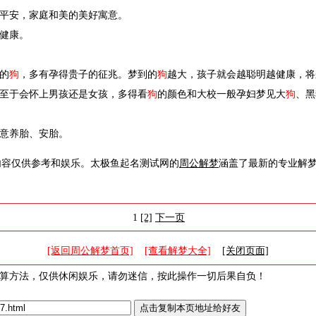
平安，家庭和美的美好寓意。
健康。
的
狗
，多有孕得贵子的征兆。梦到的
狗
越大，孩子就会越聪明越健康，将
至于会怀上男孩还是女孩，多得看
狗
的颜色和大校一般孕妇梦见大
狗
、黑
意养胎、安胎。
内容仅供参考和娱乐。太极鱼起名测试网的
周公解梦
涵盖了最新的专业解
1
[2]
下一页
[返回周公解梦首页]
[查看解梦大全]
[关闭页面]
算方法，仅供休闲娱乐，请勿迷信，按此操作一切后果自负！