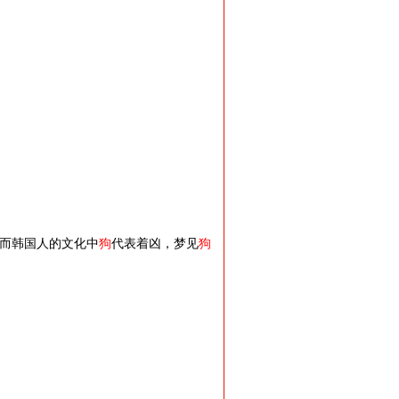
而韩国人的文化中
狗
代表着凶，梦见
狗