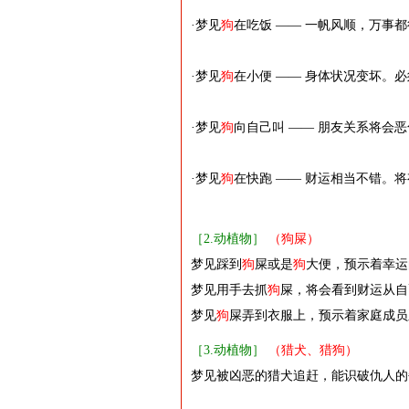
·梦见
狗
在吃饭 —— 一帆风顺，万事
·梦见
狗
在小便 —— 身体状况变坏。
·梦见
狗
向自己叫 —— 朋友关系将会
·梦见
狗
在快跑 —— 财运相当不错。
［2.动植物］
（狗屎）
梦见踩到
狗
屎或是
狗
大便，预示着幸运
梦见用手去抓
狗
屎，将会看到财运从自
梦见
狗
屎弄到衣服上，预示着家庭成员
［3.动植物］
（猎犬、猎狗）
梦见被凶恶的猎犬追赶，能识破仇人的