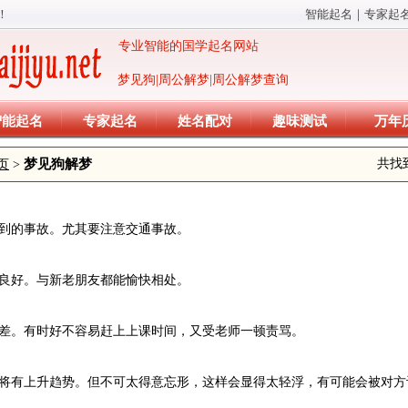
！
智能起名
｜
专家起
专业智能的国学起名网站
梦见狗|周公解梦|周公解梦查询
智能起名
专家起名
姓名配对
趣味测试
万年
梦见狗解梦
共找
页
>
不到的事故。尤其要注意交通事故。
系良好。与新老朋友都能愉快相处。
越差。有时好不容易赶上上课时间，又受老师一顿责骂。
面将有上升趋势。但不可太得意忘形，这样会显得太轻浮，有可能会被对