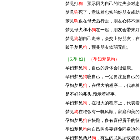
梦见打
狗
，预示因为自己的过失会对忠
梦见
狗
死了，意味着忠实的好朋友或助
梦见
狗
跟在母犬后行走，朋友心怀不测
梦见母犬和小
狗
在一起，朋友会带来好
梦见
狗
朝自己走来，会交上好朋友，在
跛子梦见
狗
，预兆朋友软弱无能。
［6.孕 妇］
（孕妇梦见狗）
孕妇梦见
狗
，自己的身体会很健康。
孕妇梦见
狗
咬自己，一定要注意自己的
孕妇梦见
狗
，在很大的程序上，代表着
是不好的兆头,预示着祸事。
孕妇梦见
狗
，在很大的程序上，代表着
梦见
狗
在吃饭有一帆风顺，家庭和美的
孕妇梦见
狗
在快跑，多有喜得贵子的征
孕妇梦见
狗
向自己叫多要避免同身边的
孕妇梦见两只
狗
，有生的龙凤胎或者双