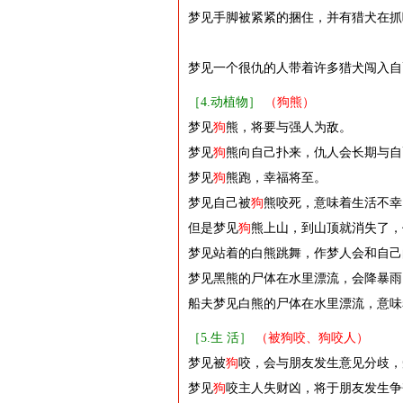
梦见手脚被紧紧的捆住，并有猎犬在抓
梦见一个很仇的人带着许多猎犬闯入自
［4.动植物］
（狗熊）
梦见
狗
熊，将要与强人为敌。
梦见
狗
熊向自己扑来，仇人会长期与自
梦见
狗
熊跑，幸福将至。
梦见自己被
狗
熊咬死，意味着生活不幸
但是梦见
狗
熊上山，到山顶就消失了，
梦见站着的白熊跳舞，作梦人会和自己
梦见黑熊的尸体在水里漂流，会降暴雨
船夫梦见白熊的尸体在水里漂流，意味
［5.生 活］
（被狗咬、狗咬人）
梦见被
狗
咬，会与朋友发生意见分歧，
梦见
狗
咬主人失财凶，将于朋友发生争