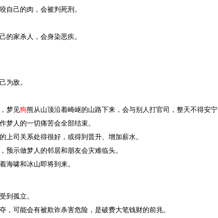
咬自己的肉，会被判死刑。
己的家杀人，会身染恶疾。
己为敌。
，梦见
狗
熊从山顶沿着崎岖的山路下来，会与别人打官司，整天不得安宁
作梦人的一切痛苦会全部结束。
的上司关系处得很好，或得到晋升、增加薪水。
，预示做梦人的邻居和朋友会灾难临头。
着海啸和冰山即将到来。
受到孤立。
夺，可能会有被欺诈杀害危险，是破费大笔钱财的前兆。