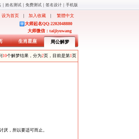
名
｜
姓名测试
｜
免费测试
｜
签名设计
｜
手机版
设为首页
|
加入收藏
|
繁體中文
大师起名QQ:2202048880
大师微信：taijiyuwang
历
生肖星座
周公解梦
到
10
个解梦结果，分为
2
页，目前是第
1
页
方讨厌，所以要适可而止。