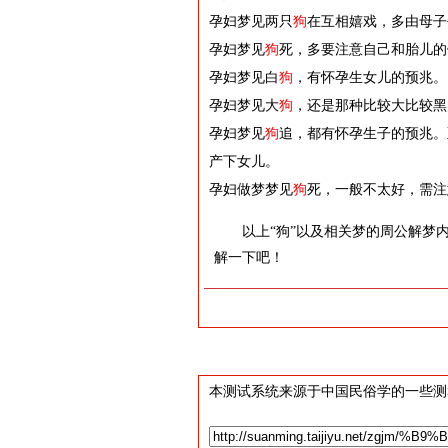
孕妇梦见两只
狗
在互相嬉戏，多由母子
孕妇梦见
狗
死，多要注意自己和胎儿的
孕妇梦见白
狗
，有怀孕生女儿的预兆。
孕妇梦见大
狗
，还是那种比较大比较黑
孕妇梦见
狗
追，都有怀孕生子的预兆。
产下女儿。
孕妇做梦梦见
狗
死，一般不太好，需注
以上“狗”以及相关梦的周公解梦
解一下吧！
本测试系统来源于中国民俗学的一些测