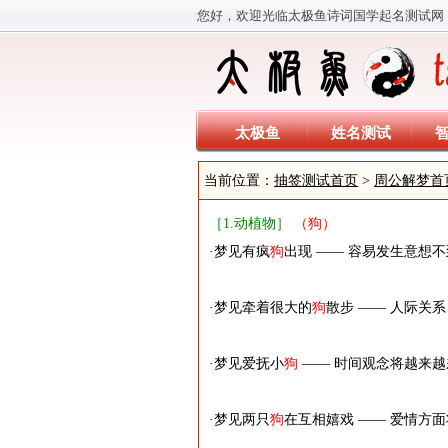
您好，欢迎光临太极鱼诗词国学起名测试网
太极鱼
姓名测试
当前位置：
抽签测试首页
>
周公解梦首
［1.动植物］
（狗）
·梦见有疯
狗
出现 —— 容易发生意想
·梦见牵着很大的
狗
散步 —— 人际关
·梦见爱抚小
狗
—— 时间观念将越来
·梦见两只
狗
在互相嬉戏 —— 爱情方