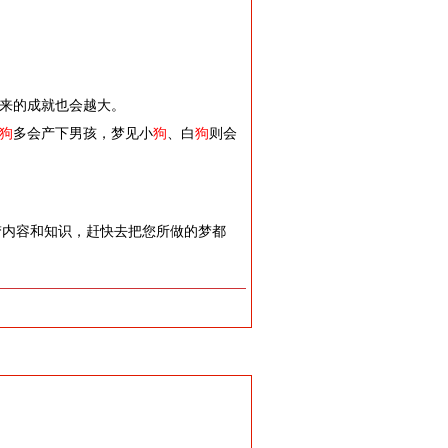
来的成就也会越大。
狗
多会产下男孩，梦见小
狗
、白
狗
则会
梦内容和知识，赶快去把您所做的梦都