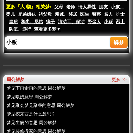
更多『人 物』相关梦:
父母
老师
情人异性
朋友
小孩、
婴儿
兄弟姐妹
祖父母
亲戚、邻居
医生
警察
名人
护士
皇后
和尚、尼姑
疯子
清洁工、保洁
野蛮人
小贩
烈士
队伍、游行
查看更多梦▼
周公解梦
更多 >>
梦见下雨雷雨的意思 周公解梦
梦见喂奶意思 周公解梦
梦见聚会梦见聚餐的意思 周公解梦
梦见挖东西是什么意思？
梦见生病的意思 周公解梦
梦见装修搬家的意思 周公解梦