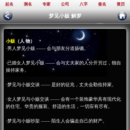
起名
测名
专家
公司
八字
签名
黄历
梦见小贩 解梦
小贩
（人 物）
·男人梦见小贩 —— 会与朋友分道扬镳。
·已婚女人梦见小贩 —— 会与丈夫家的人分开另过，独自
操持家务。
·梦见与小贩交谈 —— 是好的征兆，丈夫会勤俭持家。
·女人梦见与小贩交谈 —— 会有一个装饰豪华具有现代化
的住宅、华贵的服装、舒适的生活，一切应有尽有。
·梦见与小贩吵架 —— 陌生人会骗走自己的财产。