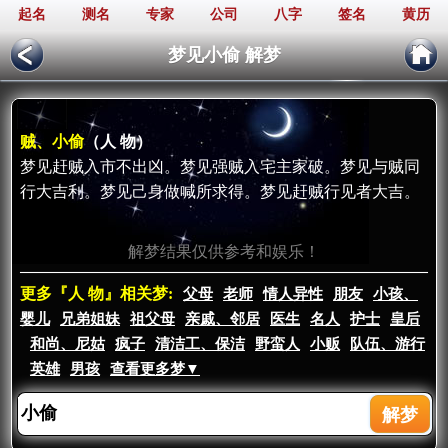
起名
测名
专家
公司
八字
签名
黄历
梦见小偷 解梦
贼、小偷
（人 物）
梦见赶贼入市不出凶。梦见强贼入宅主家破。梦见与贼同
行大吉利。梦见己身做喊所求得。梦见赶贼行见者大吉。
解梦结果仅供参考和娱乐！
更多『人 物』相关梦:
父母
老师
情人异性
朋友
小孩、
婴儿
兄弟姐妹
祖父母
亲戚、邻居
医生
名人
护士
皇后
和尚、尼姑
疯子
清洁工、保洁
野蛮人
小贩
队伍、游行
英雄
男孩
查看更多梦▼