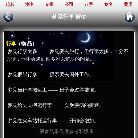
起名
测名
专家
公司
八字
签名
黄历
梦见行李 解梦
行李
（物 品）
·梦见行李太多 —— 梦见要去旅行，但行李太多，十分不
方便，一生会遇到许多难以解决的问题。
·梦见捆绑行李 —— 预示要去国外工作。
·梦见当行李搬运工 —— 日子会过得拮据。
·梦见给丈夫搬运行李 —— 会受疾病的折磨。
·梦见在火车站托运行李 —— 开销会增加。
解梦结果仅供参考和娱乐！