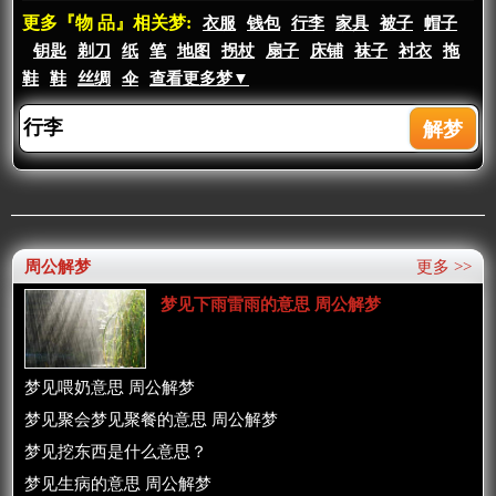
更多『物 品』相关梦:
衣服
钱包
行李
家具
被子
帽子
钥匙
剃刀
纸
笔
地图
拐杖
扇子
床铺
袜子
衬衣
拖
鞋
鞋
丝绸
伞
查看更多梦▼
周公解梦
更多 >>
梦见下雨雷雨的意思 周公解梦
梦见喂奶意思 周公解梦
梦见聚会梦见聚餐的意思 周公解梦
梦见挖东西是什么意思？
梦见生病的意思 周公解梦