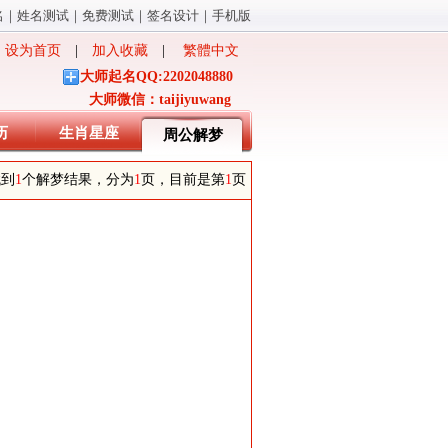
名
｜
姓名测试
｜
免费测试
｜
签名设计
｜
手机版
设为首页
|
加入收藏
|
繁體中文
大师起名QQ:2202048880
大师微信：taijiyuwang
历
生肖星座
周公解梦
找到
1
个解梦结果，分为
1
页，目前是第
1
页