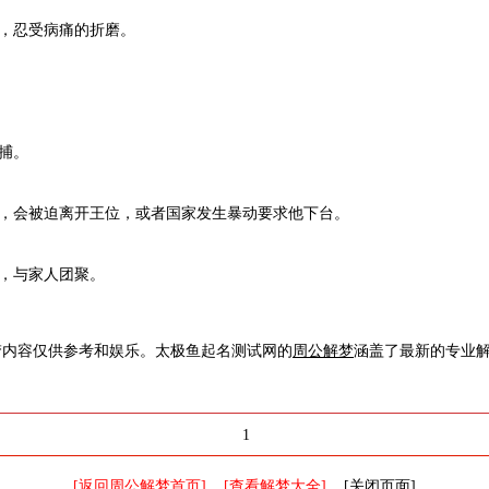
起，忍受病痛的折磨。
逮捕。
之兆，会被迫离开王位，或者国家发生暴动要求他下台。
俗，与家人团聚。
梦内容仅供参考和娱乐。太极鱼起名测试网的
周公解梦
涵盖了最新的专业
1
[返回周公解梦首页]
[查看解梦大全]
[关闭页面]