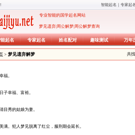
！
智能起名
｜
专家起
专业智能的国学起名网站
梦见遗弃|周公解梦|周公解梦查询
智能起名
专家起名
姓名配对
趣味测试
万年
梦见遗弃解梦
共
页
>
会幸福。
着日子幸福、富裕。
眉清目秀的姑娘为妻。
会美满。犯人梦见脱离了红尘，服刑期会延长。