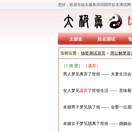
您好，欢迎光临太极鱼诗词国学起名测试网
太极鱼
姓名测试
当前位置：
抽签测试首页
>
周公解梦首
［1.情 爱］
（遗弃）
·男人梦见离弃了世俗 —— 夫妻生活
·女人梦见
遗弃
了世俗生活 —— 意味
·未婚男子梦见脱了俗 —— 会娶一位
·未婚女子梦见脱离了世俗 —— 婚姻