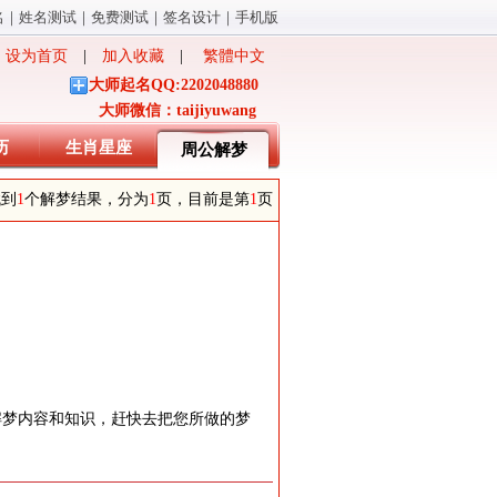
名
｜
姓名测试
｜
免费测试
｜
签名设计
｜
手机版
设为首页
|
加入收藏
|
繁體中文
大师起名QQ:2202048880
大师微信：taijiyuwang
历
生肖星座
周公解梦
找到
1
个解梦结果，分为
1
页，目前是第
1
页
解梦内容和知识，赶快去把您所做的梦