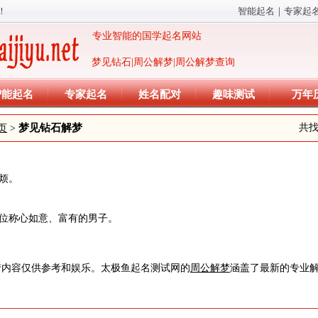
！
智能起名
｜
专家起
专业智能的国学起名网站
梦见钻石|周公解梦|周公解梦查询
智能起名
专家起名
姓名配对
趣味测试
万年
梦见钻石解梦
共
页
>
烦。
一位称心如意、富有的男子。
梦内容仅供参考和娱乐。太极鱼起名测试网的
周公解梦
涵盖了最新的专业