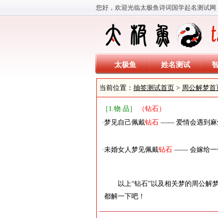
您好，欢迎光临太极鱼诗词国学起名测试网
太极鱼
姓名测试
当前位置：
抽签测试首页
>
周公解梦首
［1.物 品］
（钻石）
·梦见自己佩戴
钻石
—— 爱情会遇到麻
·未婚女人梦见佩戴
钻石
—— 会嫁给
以上“钻石”以及相关梦的周公解
都解一下吧！