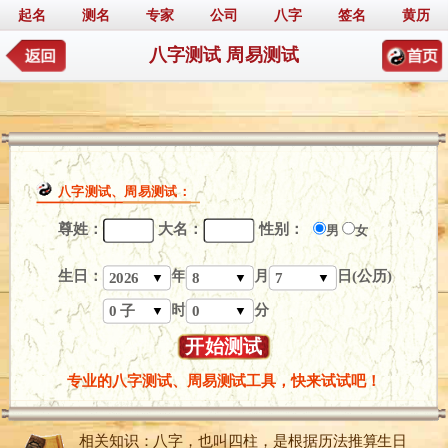
起名
测名
专家
公司
八字
签名
黄历
八字测试 周易测试
八字测试、周易测试：
尊姓：
大名：
性别：
男
女
生日：
年
月
日(公历)
2026
8
7
▼
▼
▼
时
分
0 子
0
▼
▼
专业的八字测试、周易测试工具，快来试试吧！
相关知识：八字，也叫四柱，是根据历法推算生日