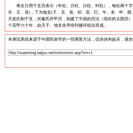
将生日用干支历表示（年柱、月柱、日柱、时柱），每柱两个字，
辛、壬、癸)，下为地支(子、丑、寅、卯、辰、巳、午、未、申、酉
天皇氏制干支，伏羲氏作甲历，创建了中国的历法（现在的太阴历）
个花甲六十年，由天干、地支依序排列循环组合而成。
本测试系统来源于中国民俗学的一些测算方法，仅供休闲娱乐，请勿