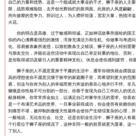
自己的力量和优势。这是一个能成就大事业的干才。狮子座的人主要
限，战胜艰难险阻，去开创光辉灿烂的新局面。此座的人风度翩翩，
所向披靡的竞争力。胆识过人，为人襟怀坦荡，宽宏大量，热情洋溢
火花。
你的弱点是高傲、过于敏感和坦诚。正如神话故事所描绘的国王
你的内心沸腾着强烈的激情，浑身充满活力和生机。你做事与考虑问
化。容易被表象所迷惑，以致犯教条主义错误。狮子座的人特别需要
与朋友交往，并能在这些活动中表现出自己举足轻重的地位。否则，
是你取得成功及吸引人的重要精神支柱)。休息会使你感到疲劳，你
狮子座的人不愿意置身于平庸的生活中，通常你很快就会摆脱这
高的理想使你不愿意沉惬于狭窄的家庭圈子里，而希望到更大的范围
扈，但这与你肯为别人的幸福而努力奔波的善良心地并行不悖。非凡
慷慨是你性格不可分割的一部分。你善于发现为自己工作的人的优点
献身精神。你常常挥金如土，以满足自己对奢华生活的需求。你喜欢
是一个布满艺术品的世界。一旦事业获得成功，你会使所有依赖你的
到痛苦不堪，被抑制的傲慢天性最终会使你产生错综复杂的心理，并
一般地说，无论在社会、社交、还是在职业生活中，狮子座的人有着
个行星位于狮子座的情况下，这种非同一般的前景就更为显著。这一
了别人。