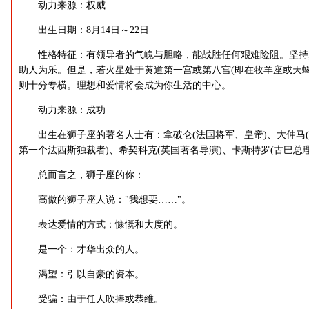
动力来源：权威
出生日期：8月14日～22日
性格特征：有领导者的气魄与胆略，能战胜任何艰难险阻。坚持
助人为乐。但是，若火星处于黄道第一宫或第八宫(即在牧羊座或天
则十分专横。理想和爱情将会成为你生活的中心。
动力来源：成功
出生在狮子座的著名人士有：拿破仑(法国将军、皇帝)、大仲马(法
第一个法西斯独裁者)、希契科克(英国著名导演)、卡斯特罗(古巴总理
总而言之，狮子座的你：
高傲的狮子座人说："我想要……"。
表达爱情的方式：慷慨和大度的。
是一个：才华出众的人。
渴望：引以自豪的资本。
受骗：由于任人吹捧或恭维。