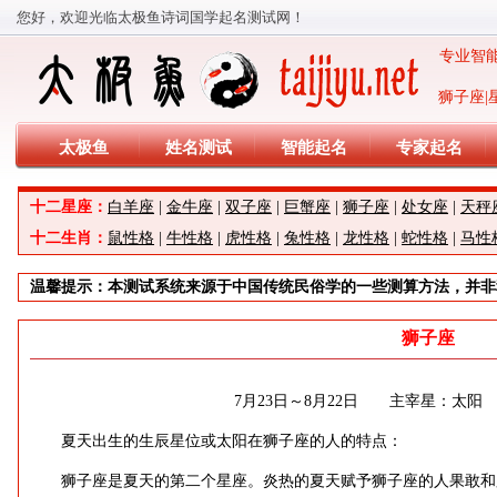
您好，欢迎光临太极鱼诗词国学起名测试网！
专业智能
太极鱼
姓名测试
智能起名
专家起名
十二星座：
白羊座
|
金牛座
|
双子座
|
巨蟹座
|
狮子座
|
处女座
|
天秤
十二生肖：
鼠性格
|
牛性格
|
虎性格
|
兔性格
|
龙性格
|
蛇性格
|
马性
温馨提示：本测试系统来源于中国传统民俗学的一些测算方法，并非
狮子座
7月23日～8月22日 主宰星：太
夏天出生的生辰星位或太阳在狮子座的人的特点：
狮子座是夏天的第二个星座。炎热的夏天赋予狮子座的人果敢和