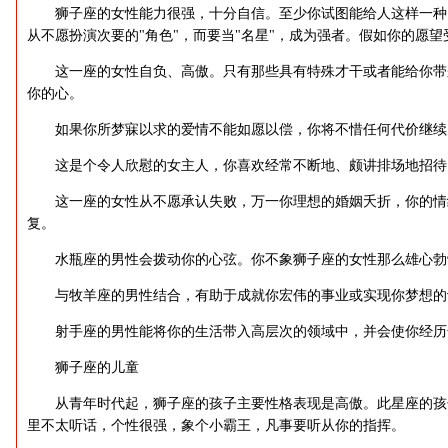
狮子座的女性能力很强，十分自信。至少你试图能给人这样一种
从不愿扮演次要的"角色"，而要当"名星"，成为强者。假如你的愿
这一座的女性自负、高傲。只有那些具有特殊才干或者能给你带来
你的心。
如果你所梦寐以求的爱情不能如愿以偿，你将不惜任何代价继续
这是个令人欣慰的女主人，你喜欢经常不断地、颇讲排场地招待
这一座的女性从不愿承认失败，万一你理想的婚姻夭折，你的情
复。
水瓶座的男性会拨动你的心弦。你不象狮子座的女性那么雄心勃
与牧羊座的男性结合，有助于成就你宏伟的事业或实现你梦想的
射手座的男性能将你的生活带入高层次的领域中，并会使你经历
狮子座的儿童
从青年时代起，狮子座的孩子主要性格表现是高傲。此星座的孩
里不太听话，个性很强，象个小霸王，凡事要听从你的指挥。