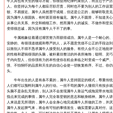
牛人具也有天生的领导才能，你很会用纪律约束别人，而且过于严厉
人。你坚持认为每个人都应尽职尽责，同时也不要为别人的工作设置
较、不易接近。属牛人虽然墨守成规，但还是公正的，能够听取意见
因为属牛人很固执，有时甚至很有偏见。属牛人不圆滑，不知道关心
从事公共关系、外交和精细工作。然而属牛人的诚实、不做作和坚实
变得很忠诚，因为没有属牛人干不了的事。
牛属相象征着通过艰苦努力而获得成功。属牛人是一个耐心的、
安静的、有很强道德观和尊严的人，从不愿意凭借不公正的手段达到
以致别人不得不恳求属牛人接受别人的服务。有些人会不公正地批评
的性格和逻辑很强的头脑，被朴素但整洁的外表所掩饰；聪明、灵巧
于内向型人，但你强有力的本性使你在机会来临之时变成一个威严、
惧、不怕恫吓的品质和天生的自信心会使一切恢复秩序。不过。你仍
头。
牛年出生的人是有条不紊的，属牛人坚持固定的模式，尊重传统
人们都可以预料到属牛人的行动。一丝不苟的属牛人懂得只有按步就
头脑不是杂乱无章的，别人决不会发现属牛人靠运气或拖泥带水地混
指点来完成的事情，属牛人完全靠坚韧的意志和献身精神。属牛人讲
人来说是无所谓的，属牛人会全身心地完成属牛人所做的工作，并厌
属牛人发起脾气来，将会有可怕的事情发生，确实需要认真对付。这