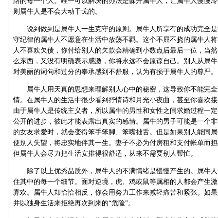
路的每一个人。唯一可以解决的办法是躲开属牛人，让属牛人慢慢冷
则属牛人是不会大动干戈的。
说到做到是属牛人一生克守的原则。属牛人所享有的成功完全是
守纪律的属牛人不愿意在生活中放荡不羁。这个不屈不挠的属牛人将
人不喜欢欠债，你付给别人的欠款会精确到小数点后最后一位，当然
么东西，又没有明确表示感激，你将永远不会原谅自己。别人从属牛
对美丽的词句和过分的奉承感到不舒服，认为有损于属牛人的尊严。
属牛人用天真的思想来理解别人心中的秘密，这导致你不能完全
情。在属牛人的生活中很少看到抒情诗和月光小夜曲，甚至你喜欢接
由于属牛人是传统主义者，所以属牛的男性和女性之间求婚过程一定
公开的进步，彼此才能表露出真实的感情。属牛的男子可能是一个非
的女友求爱时，就会变得笨手笨脚、笨嘴拙舌。但是如果别人能同属
使别人失望，将忠实地伴其一生。妻子不必为付房租和支付帐单而担
但属牛人会尽力把生活安排得很舒适，从来不需要别人帮忙。
除了以上优秀品质外，属牛人的不满情绪是慢慢产生的。属牛人
住其中的每一个细节。面对逆境，虎、鸡或鼠等属相的人都会产生激
寡欢。属牛人却恰恰相反，你会用努力工作来减轻痛苦和紧张。如果
并以独身生活来拒绝再次到来的“危险”。