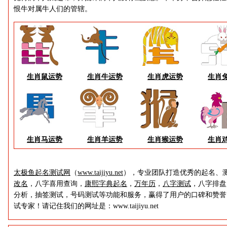
恨牛对属牛人们的管辖。
生肖鼠运势
生肖牛运势
生肖虎运势
生肖
生肖马运势
生肖羊运势
生肖猴运势
生肖
太极鱼起名测试网
（
www.taijiyu.net
），专业团队打造优秀的起名、
改名
，八字喜用查询，
康熙字典起名
，
万年历
，
八字测试
，八字排盘
分析，抽签测试，号码测试等功能和服务，赢得了用户的口碑和赞誉
试专家！请记住我们的网址是：www.taijiyu.net