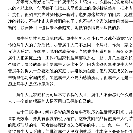
如果有人有好运气与一位属牛的女士结婚，那么他肯定会感觉找
夫的衣服上浆；每天都不忘把丈夫早餐桌上的报纸折放整齐；把水煮
种责任。但如果丈夫讨厌她那一套时，也要虑这些方面的因素。她整
净的衬衫，不会让丈夫穿带洞的袜子，也不会让全家吃烧焦的饭菜—
衡的，联合帐目上也从来不会超支。她做的事情要比应做的多。
属牛的男性喜欢自成体系。属牛的男人会小心而又诚心诚意地坚
传给属牛人的子孙后代，尽管属牛人们不是同一个属相。作为一家之
允许人反对。在家里，他的话就是法，当然他也知道如何下命令及怎
属牛人把家庭生活、工作和国家利益等都联系在一起，并总是喜欢长
个赌徒，冒险的事情会使属牛人烦恼不安，因为这些因素使属牛人的
管属牛的男人十分喜欢他的家庭，并引以为自豪，但对家庭成员的要
来衡量他对家庭的爱。虽然属牛人不易为感情所动，但属牛人还是一
题上属牛人是坚持原则的。
属牛人是家庭和公司里不可多得的人才。属牛人不会感到什么危
人，一个价值很高的人是不用自己保护自己的。
在十二属相中，绚丽多彩的鸡会给牛有秩序的生活带来阳光，并
喜欢高效率，并具有很强的献身精神。这些共同的品德使属牛人们结
的鼠或聪明的蛇，两者都会深深地关心可靠的牛。龙、兔、牛、马、
觉得属牛人太乏味，并批评属牛人没有幽默感。牛本身不会介意任性